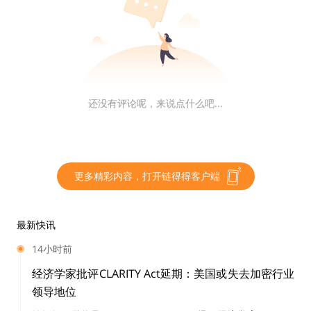
0
4
比特币网络上的 EVM demo
Rollkit 支持自定义执行层，包括 EVM、CosmWasm 或
Cosmos SDK。为了测试集成，Rollkit 在本地比特币测
还没有评论呢，来说点什么吧...
试网络上运行 EVM（使用了 Ethermint） 作为主权 Roll
up。请参见下面的演示‌。
更多精彩内容，打开链得得客户端
0
5
争议
最新快讯
14小时前
就像 Ordinals 以及比特币 NFT 引起的争议一样，Rollkit
以及基于比特币网络的主权 rollup 想法同样会占用原本
经济学家批评CLARITY Act延期：美国或失去加密行业
就不充裕的比特币区块空间，从而进一步导致比特币网络
领导地位
变得拥挤。