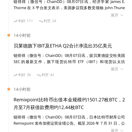
链得得（微信号：ChainDD）08月07日讯，经济学家 James E.
Thorne 在 X 平台发文表示，美国参议院多数党领袖 John Thune
将《CLARITY Act》投票推迟至 9 月，意味着反对创新的进步派阵
展开
对于很多比较传统的比特币最大主义者（BTC maxis）来
营再次占了上风。 Thorne 认为，推迟释放出的信号是维护现有利
利好
111
利空
24
说，这样的发展可能是不受欢迎的。
益格局仍然比确保美国在下一代货币与金融架构中的领导地位更重
要。法案继续拖延，执法则填补本应由法律覆盖的空白，最终结果
14小时前
可能是美国无法在加密行业中取得领导地位。创新将流向海外，而
此外，关于使用比特币作为（DA）层的想法，斯坦福大
全球其他地区在更清晰的监管制度下继续推进，美国自己的创新体
贝莱德旗下IBIT及ETHA Q2合计净流出35亿美元
学教授 David Tse 也发表了他的看法：
系却被困在灰色地带，未来金融标准也可能在其他地方被制定。
链得得（微信号：ChainDD）08月07日讯，据贝莱德提交给美国
SEC 的最新文件，旗下现货比特币 ETF（IBIT）和现货以太坊
“即使是 4MB 区块，比特币网络的总吞吐量也低于每秒 5
ETF（ETHA）2026 年第二季度合计录得约 35 亿美元资本份额净流
展开
出，而上年同期为 139 亿美元净流入，同比出现约 174 亿美元反
6 kbits，直接存储数据的空间不大。”
利好
36
利空
42
转。 其中，IBIT 第二季度净流出 29 亿美元，ETHA 净流出 5.834
亿美元。此外，IBIT 第二季度共有 106,148 枚 BTC、ETHA 共有
14小时前
而 Eigenlayer 创始人 Sreeram Kannan ‌则更详细地对该
770,839 枚 ETH 被用于 ETF 份额赎回。
Remixpoint比特币出借本金规模约1501.27枚BTC，2
主权 Rollup 的想法发表了他的看法：
月至7月获借款费用约12.44枚BTC
“我不打算谈这个术语，但想谈谈安全属性，以及它是否
链得得（微信号：ChainDD）08月07日讯，日本比特币财库公司
Remixpoint 发布加密运营业绩公告。截至 2026 年 7 月 31 日，公
能从比特币网络借用安全性。
司比特币出借本金规模约 1501.27 枚 BTC，2 月至 7 月期间累计获
展开