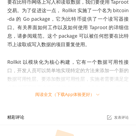
要在比特币网络上写入和读取数据，我们要使用 Taproot
交易。为了促进这一点， Rollkit 实施了一个名为 bitcoin
-da‌ 的 Go package‌，它为比特币提供了一个读写器接
口。有关界面如何工作以及如何使用 Taproot 的详细信
息，请参阅规范‌。这个 package 可以被任何想要在比特
币上读取或写入数据的项目重复使用。
Rollkit 以模块化为核心构建，它有一个数据可用性接
口，开发人员可以简单地实现特定的方法来添加一个新的
数据可用性层。要添加数据可用性层，实施者需要满足定
义数据可用性客户端行为的 DataAvailabilityLayerClient
阅读全文（下载App体验更好）
接口以及定义如何同步区块的 BlockRetriever 接口。这
些接口位于 da package 中。这些接口中最重要的方法是
用于读取和写入区块的 SubmitBlock 和 RetrieveBlock。
精彩评论
发表评论