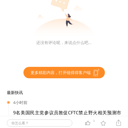
Omnichain：基于 LayerZero 的万链合一解决方
案
在 LayerZero 成功解决了底层跨链信息的传递问题后，
曾经在用户体验与资产安全性上给用户带来过诸多困扰的
还没有评论呢，来说点什么吧...
跨链问题基本得到了解决。
基于 LayerZero 构建的多链应用，能够将底层的多链架
构与应用层的统一产品分离开来，使得终端用户可以不再
更多精彩内容，打开链得得客户端
考虑复杂的不同公链间的差异，只需将整个区块链生态视
为一个完整的整体。这个经过了 LayerZero 的抽象并完
成了最终万链合一的终极公链形式，便是我们说的 Omni
最新快讯
chain。
4小时前
9名美国民主党参议员敦促CFTC禁止野火相关预测市
在 Omnichain 上，用户不会再见到由于不同跨链桥导致
场合约
3
你怎么看？
的不同资产封装格式，所有公链中的资产都可以被视为原