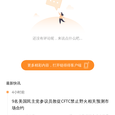
币安首席执行官赵长鹏也警告说，如果 BUSD 被视为证
券，将会对加密行业产生重大影响。
他指出，当 Paxos 停止铸造新的 BUSD 代币时，BUSD
稳定币的市值“只会随着时间的推移而下降”，他在推文中
向投资者保证，客户资金是安全的。
还没有评论呢，来说点什么吧...
对加密市场更广泛的影响
更多精彩内容，打开链得得客户端
稳定币在加密领域已经发展到 1350 亿美元的规模，是加
密生态系统的支柱，被视作“加密行业的杀手级用例”。针
对 Paxos 的行动具有重要意义，因为该公司接受监管，
最新快讯
将自己宣传为“第一家受监管的区块链公司”，其董事会成
4小时前
员包括前 FDIC 主席 Sheila Bair 和退休参议员 Bill Bradle
9名美国民主党参议员敦促CFTC禁止野火相关预测市
y。
场合约