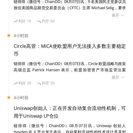
链得得（微信号：ChainDD）08月07日讯，9 名美国民主党参议员
致信美国商品期货交易委员会（CFTC）主席 Michael Selig，要求
禁止与野火相关的预测市场事件合约，称相关合约可能鼓励纵火、
展开
内幕交易，并危及公共安全。 参议员在信中提及，Polymarket 曾
加密货币市场观察人士预计，SEC 将加大对稳定币的调查
利好
18
利空
60
接受超过 120 万美元与 2025 年加州 Palisades 和 Eaton 火灾相关
力度，并引入新的监管措施，这带来了之前没有考虑到的
的投注。他们还指出，部分新平台允许用户押注野火，相关市场使
4小时前
风险，并可能继续对价格产生负面影响。
用户对破坏性事件进行投机。 参议员表示，CFTC 应在明年野火季
开始前约束相关投注，并在美国及离岸市场设立防护措施。近期预
Circle高管：MiCA使欧盟用户无法接入多数主要稳定
测市场监管争议持续，明尼苏达州、肯塔基州及密歇根州相关案件
币
比推此前报道，SEC 主席 Gary Gensler 去年 9 月在华盛
涉及联邦与州监管权限。
顿的一次法律会议上表示：“稳定币具有与货币市场基
链得得（微信号：ChainDD）08月07日讯，Circle 欧盟战略与政策
高级总监 Patrick Hansen 表示，欧盟加密资产市场监管法案
金、其他证券和银行存款相似的特征，并可能与之竞争，
（MiCA）全面实施后，已为 21 家发行方的 35 种电子货币代币发
展开
并引发重要的政策问题。”
放许可，本地发行方实施进展良好。 Patrick Hansen 指出，MiCA
利好
39
利空
33
的严格规定使包括 Tether 在内的大多数主要稳定币发行方无法满
足运营要求，目前仅 USDG、USDC 和 EURC 通过该框架要求，其
金融稳定监督委员会是美国监管机构的超级委员会，由财
4小时前
余稳定币处于 MiCA 监管范围之外，欧盟用户处于未受保护或无法
政部长 Janet Yellen担任主席，负责防止 2008 年式的金
接入状态。 他认为，MiCA 即将进行的审查应处理该问题，并为外
Uniswap创始人：正在开发自动复合流动性机制，可
融危机重演，该委员会在去年 10 月发布的一份关于数字
国发行方提供更务实的运营路径。欧盟金融稳定、金融服务和资本
用于Uniswap LP仓位
市场联盟总司 5 月 20 日已启动公开咨询，评估现行框架是否仍适
资产的综合报告中纳入了稳定币，该报告警告称：“如果
链得得（微信号：ChainDD）08月07日讯，Uniswap 创始人
用，咨询将持续至 9 月 30 日。
稳定币在没有遵守和配合适当监管的情况下迅速增长，可
Hayden 在 X 平台发文表示，自动复利流动性的技术设计是其对