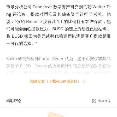
市场分析公司 Fundstrat 数字资产研究副总裁 Walter Te
ng 评论称，提款对币安及其储备资产进行了考验。他
说：“假如 Binance 没有以 1:1 的比例持有客户存款，他
们可能会面临提款压力，BUSD 的链上流动性已经枯竭，
将 BUSD 赎回为美元或替代稳定币以满足客户提款是唯
一可行的选择。”
Kaiko 研究分析师Conor Ryder 认为，鉴于币安仅将其品
牌授予 BUSD，Paxos 的决定预计对该交易所的财务影响
有限，但可能会为 BUSD 找到另一个发行商或找到不同
的解决方案。
阅读全文（下载App体验更好）
Ryder说：“仍有许多变数在起作用，但目前我们可以预
精彩评论
发表评论
期交易员会慢慢开始套现他们持有的 BUSD。”