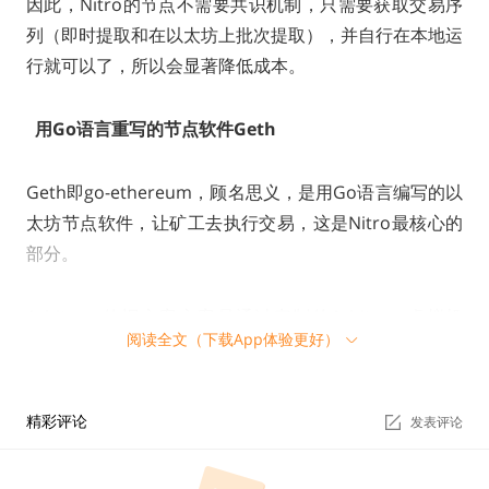
因此，Nitro的节点不需要共识机制，只需要获取交易序
列（即时提取和在以太坊上批次提取），并自行在本地运
行就可以了，所以会显著降低成本。
用Go语言重写的节点软件Geth
Geth即go-ethereum，顾名思义，是用Go语言编写的以
太坊节点软件，让矿工去执行交易，这是Nitro最核心的
部分。
Arbitrum的旧方案方案是通过定制的Arbitrum虚拟机
阅读全文（下载App体验更好）
（AVM）来模拟EVM，它的一些内部逻辑在EVM不一致
（例如Gas的计算），所以仅限于低级指令。
精彩评论
发表评论
而Geth则基本完全支持以太坊的数据结构、格式和虚拟
机，所以可以实现以太坊高度兼容。