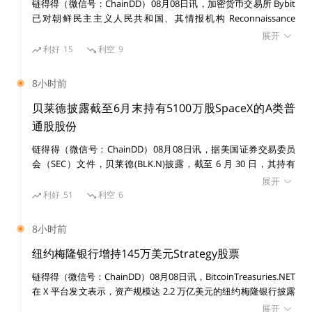
链得得（微信号：ChainDD）08月08日讯，加密货币交易所 Bybit
且Nitro又对wasm格式进行了微调，让它更适合与链交
已对朝鲜民主主义人民共和国、其情报机构 Reconnaissance
General Bureau（RGB）及受国家制裁的黑客组织 Lazarus Group
互，称之为WAVM代码。
展开
提起民事诉讼，涉及一宗价值 15 亿美元的黑客攻击事件。 美国联
利好
15
利空
9
邦法院发布初步禁令，禁止在诉讼期间转移或消散与该案有关的已
在WASM代码上进行Arbitrum的交互式欺诈证明，就取
识别资产。
8小时前
代了Arbitrum虚拟机（AVM）的架构，直接以标准的语
贝莱德披露截至6月末持有5100万股SpaceX的A类普
言和工具来构建和编译。
通股股份
链得得（微信号：ChainDD）08月08日讯，据美国证券交易委员
互相检举的交互式欺诈证明
会（SEC）文件，贝莱德(BLK.N)披露，截至 6 月 30 日，其持有
SpaceX(SPCX.O)5100 万股 A 类普通股股份。
展开
Nitro采用的证明系统是他们首创的「交互式欺诈证
利好
51
利空
6
明」。
8小时前
纽约梅隆银行增持145万美元Strategy股票
简单来说，所有的交易完成后还要预留7天时间接受验证
者的检查（是否为欺诈或无效），如果确实有问题那就重
链得得（微信号：ChainDD）08月08日讯，BitcoinTreasuries.NET
在 X 平台发文表示，资产规模达 2.2 万亿美元的纽约梅隆银行披露
新执行。
增持 14,630 股 Strategy 股票，价值 145 万美元。目前其持有
展开