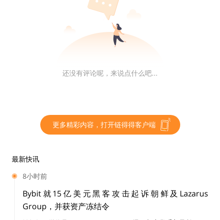
值得一提的是，Geth是抛弃了旧方案积累的堆栈（用自
己定制的语言mini来实现自定义逻辑），直接另起炉灶
用Go语言编写的，大部分开发工作都是借鉴了现有的开
箱即用的代码，而且整体上也更精简。
还没有评论呢，来说点什么吧...
执行与证明分别两套代码
Layer2的任务有两个——执行和证明，这是两个侧重
更多精彩内容，打开链得得客户端
点，无法兼顾，因此Nitro用不同的代码来实现。
最新快讯
不过都是同一套源代码，刚才提到的让矿工去执行交易的
节点软件Geth用的是源代码，执行速度更快。
8小时前
Bybit就15亿美元黑客攻击起诉朝鲜及Lazarus
但是关于欺诈证明的代码，则编译为二进制的wasm格
Group，并获资产冻结令
式，特点是可移植、体积小、加载快并且兼容Web。而