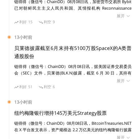
具体请参看链得得上个月文章
【链得得独家】日本财政部
链得得（微信号：ChainDD）08月08日讯，加密货币交易所 Bybit
已对朝鲜民主主义人民共和国、其情报机构 Reconnaissance
成立数字通货部门，主导CBDC立法工作
。
General Bureau（RGB）及受国家制裁的黑客组织 Lazarus Group
展开
提起民事诉讼，涉及一宗价值 15 亿美元的黑客攻击事件。 美国联
利好
15
利空
9
非洲方面很积极，8 月中旬，尼日利亚央行行长 Godwin
邦法院发布初步禁令，禁止在诉讼期间转移或消散与该案有关的已
识别资产。
Emefiele 在阿布贾举行的 “2022 eNaira Hackathon” 演
13小时前
讲中表示，尼日利亚 CBDC 项目 eNaira 即将开启第二阶
贝莱德披露截至6月末持有5100万股SpaceX的A类普
段的扩张，具体请查看链得得之前报道：
尼日利亚数字货
通股股份
币落地，一文看懂全球数字货币发行进程。
链得得（微信号：ChainDD）08月08日讯，据美国证券交易委员
会（SEC）文件，贝莱德(BLK.N)披露，截至 6 月 30 日，其持有
链得得仅提供相关信息展示，不构成任何投资建议
SpaceX(SPCX.O)5100 万股 A 类普通股股份。
展开
利好
51
利空
6
本文为链得得原创，未经许可不许转载，转载请注明出处和链
接。
13小时前
纽约梅隆银行增持145万美元Strategy股票
更多精彩内容，关注链得得微信号（ID：
链得得（微信号：ChainDD）08月08日讯，BitcoinTreasuries.NET
ChainDD），或者下载链得得App
在 X 平台发文表示，资产规模达 2.2 万亿美元的纽约梅隆银行披露
增持 14,630 股 Strategy 股票，价值 145 万美元。目前其持有
展开