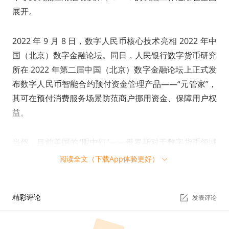
展开。
2022 年 9 月 8 日，数字人民币核心技术亮相 2022 年中
国（北京）数字金融论坛。同日，人民银行数字货币研究
所在 2022 年第二届中国（北京）数字金融论坛上正式发
布数字人民币智能合约预付资金管理产品——“元管家”，
其可在预付消费服务场景防范商户挪用资金、保障用户权
益。
当然，目前美国的“眼中钉”——俄罗斯对于数字货币领域
的开发也让其坐如针毡。俄罗斯财政部副部长阿列克谢·
阅读全文（下载App体验更好）
莫伊谢耶夫（Alexei Moiseev）表示，俄罗斯正在与一些
友好国家合作，为以实物资产支持的稳定币跨境结算创建
精彩评论
发表评论
清算平台。