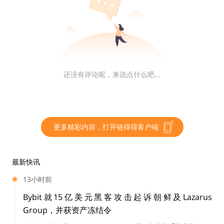
最关键的一点在于，俄罗斯预计在 2024 年落地“数字卢
布”计划，这也就意味着，俄罗斯央行将于 2024 年开始
将所有银行和金融机构与数字卢布平台连接起来。具体请
参看链得得之前文章：
【链得得独家】美俄加速数字货币
布局，金融制裁战火升级。
还没有评论呢，来说点什么吧...
欧洲方面目前苦于俄罗斯的断供，经济发展受阻，人民生
活质量大幅下降，CBDC 计划从年初的“将于2026年决定”
之后就再没什么新消息。数字英镑前途不明朗，瑞典的数
字克朗 e-krona 测试部门自 2019 年设置以后，只在 202
更多精彩内容，打开链得得客户端
1 年 4月 6 日，瑞典央行发布了有关这一测试第一阶段的
专题报告。
最新快讯
13小时前
日本方面，第二阶段的落地实验仍在进行时，但是，美国
Bybit就15亿美元黑客攻击起诉朝鲜及Lazarus
没有宣布试点之前，日本央行是不可能宣布成果的，这一
Group，并获资产冻结令
点链得得在对日本 CBDC 项目的追踪报道中多次提及。