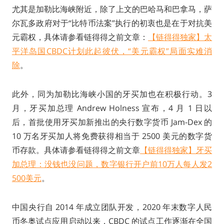
尤其是加勒比海峡附近，除了上文的巴哈马和巴拿马，萨
尔瓦多政府对于“比特币法案”执行的初衷也是在于对抗美
元霸权，具体请参看链得得之前文章：
【链得得独家】太
平洋岛国CBDC计划此起彼伏，“美元霸权”局面实难消
除
。
此外，同为加勒比海峡小国的牙买加也在积极行动。3
月，牙买加总理 Andrew Holness 宣布，4 月 1 日以
后，首批使用牙买加新推出的央行数字货币 Jam-Dex 的
10 万名牙买加人将免费获得相当于 2500 美元的数字货
币存款。具体请参看链得得之前文章
【链得得独家】牙买
加总理：没钱也没问题，数字银行开户前10万人每人发2
500美元
。
中国央行自 2014 年成立团队开发，2020 年末数字人民
币冬奥试点应用启动以来，CBDC 的试点工作逐渐在全国