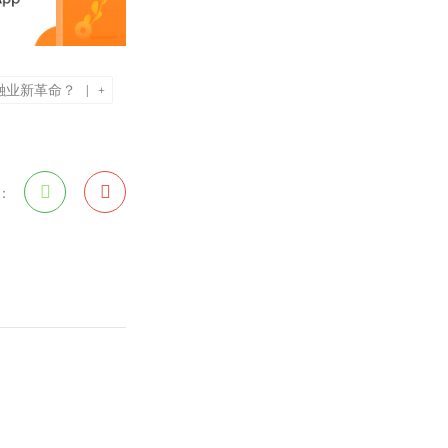
金融业新革命？
|
+
：