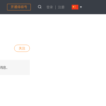
开通得得号
登录
注册
关注
个消息。