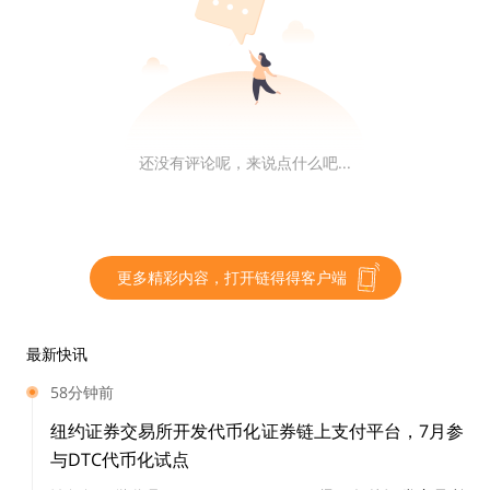
Valerian NFT是基于欧洲漫画《星际特工》IP推出的系列
NFT。据悉，Valerian NFT总量为9999个，将在Binance
NFT、Valerian官网同步发行。
美国一男子使用比特币雇佣杀手
还没有评论呢，来说点什么吧...
据Protos消息，美国一男子使用价值13,000美元的比特
币雇佣杀手谋杀拒绝其性骚扰的女子。目前该男子已经认
罪，并将于9月12日被判刑，可能面临最高10年的刑期。
更多精彩内容，打开链得得客户端
链得得仅提供相关信息展示，不构成任何投资建议
最新快讯
更多精彩内容，关注链得得微信号（ID：
58分钟前
ChainDD），或者下载链得得App
纽约证券交易所开发代币化证券链上支付平台，7月参
与DTC代币化试点