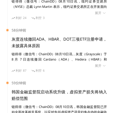
链得得（微信号：ChainDD）08月10日讯，纽约证券交易所
（NYSE）总裁 Lynn Martin 表示，纽约证券交易所正在开发面向
代币化证券的链上支付平台，并已于 7 月参与美国存托信托与清算
展开
公司（DTC）的代币化试点项目。
利好
24
利空
3
58分钟前
灰度连续撤回ADA、HBAR、DOT三项ETF注册申请，
未披露具体原因
最新
行情
印度
央行
币安
加密货币
链得得（微信号：ChainDD）08月10日讯，灰度（Grayscale）于
NFT
比特币
美国
8 月 7 日连续撤回 Cardano（ADA）、Hedera（HBAR）和
Polkadot（DOT）三项 ETF 注册申请，三份撤回文件提交时间间
展开
隔约 190 秒。 三份撤回文件均表示，灰度不再计划推进相关 ETF
利好
87
利空
6
份额发行，文件同时说明相关注册声明尚未生效，未发行或出售任
何证券，未发布初步招股说明书。此次撤回并非 SEC 拒绝相关 ETF
59分钟前
申请，文件未披露背后原因。 截至 8 月 8 日，灰度提交的
Bittensor、Aave、BNB、NEAR 和 Zcash 等山寨币 ETF 申请仍处
韩国金融监督院启动系统升级，虚拟资产损失将纳入
于初步阶段。此前，灰度 Avalanche Staking ETF 和 Hyperliquid
赔偿范围
Staking ETF 注册声明已分别于今年 3 月和 6 月生效。但注册声明
链得得（微信号：ChainDD）08月10日讯，韩国金融监督院已开
生效本身并不代表产品已经开始交易。
始全面改革相关系统，以应对包括虚拟资产语音钓鱼在内的金融诈