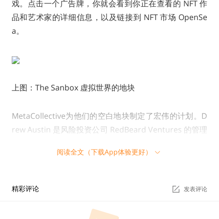
戏。点击一个广告牌，你就会看到你正在查看的 NFT 作
品和艺术家的详细信息，以及链接到 NFT 市场 OpenSe
a。
上图：The Sanbox 虚拟世界的地块
MetaCollective为他们的空白地块制定了宏伟的计划。D
rew Austin 是风险投资公司 RedBeard Ventures 的管理
合伙人，也是 MetaCollective 的负责人。他认为，这一
阅读全文（下载App体验更好）
切都是为了把这个未来互联网的角落发展成一个虚拟的学
习中心或“大学”。他设想了虚拟课堂，用户可以租用的宿
舍，以及完整的社交体验。他表示：“在这个全新的数字
精彩评论
发表评论
世界里，我们可以重建教育数字体验。”虽然这些都还没
有被建造或设计出来，但已经投入了真金白银。