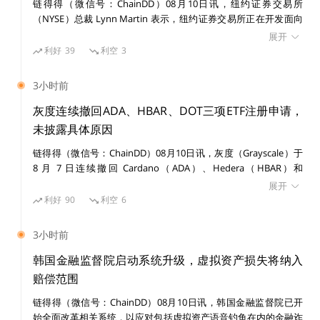
链得得（微信号：ChainDD）08月10日讯，纽约证券交易所
界开发商的整个产业已经出现。“
关于元宇宙，令人兴奋
（NYSE）总裁 Lynn Martin 表示，纽约证券交易所正在开发面向
和着迷的一件事是，它是人们共同创造的，对吧？
”Meta
代币化证券的链上支付平台，并已于 7 月参与美国存托信托与清算
展开
公司（DTC）的代币化试点项目。
利好
39
利空
3
Collective成员 Jessica Peltz Zatulove 说道。“所以我们
也看到了
创作者、名人和社区之间的融合。
”
3小时前
灰度连续撤回ADA、HBAR、DOT三项ETF注册申请，
不过，
现在这些都还是一种推测或投机。至少在目前，最
未披露具体原因
大的赢家是推出这些虚拟世界的平台和开发商，他们正在
从早期买家那里赚取投资。
比如，The Sandbox背后的
链得得（微信号：ChainDD）08月10日讯，灰度（Grayscale）于
8 月 7 日连续撤回 Cardano（ADA）、Hedera（HBAR）和
公司 Animoca Brands 最近报告称，该公司目前的估值
Polkadot（DOT）三项 ETF 注册申请，三份撤回文件提交时间间
展开
为 50 亿美元，高于 2021 年的 20 亿美元。而Roblox是
隔约 190 秒。 三份撤回文件均表示，灰度不再计划推进相关 ETF
利好
90
利空
6
一个更成熟的游戏世界，于 2021 年 3 月在纽约证券交易
份额发行，文件同时说明相关注册声明尚未生效，未发行或出售任
何证券，未发布初步招股说明书。此次撤回并非 SEC 拒绝相关 ETF
所上市，估值为 420 亿美元。一份研究报告预测，到 20
3小时前
申请，文件未披露背后原因。 截至 8 月 8 日，灰度提交的
25 年，仅虚拟游戏世界就可能价值 4000 亿美元，而更
Bittensor、Aave、BNB、NEAR 和 Zcash 等山寨币 ETF 申请仍处
韩国金融监督院启动系统升级，虚拟资产损失将纳入
广泛的元宇宙行业的价值将超过 1 万亿美元。
于初步阶段。此前，灰度 Avalanche Staking ETF 和 Hyperliquid
赔偿范围
Staking ETF 注册声明已分别于今年 3 月和 6 月生效。但注册声明
链得得（微信号：ChainDD）08月10日讯，韩国金融监督院已开
生效本身并不代表产品已经开始交易。
许多虚拟房地产的早期买家是双重投资的——既投资于这
始全面改革相关系统，以应对包括虚拟资产语音钓鱼在内的金融诈