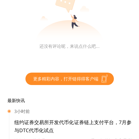
看待购买虚拟地产行为的一种方式就是，这就像是购买一
个域名，或者抢先获得一个好的社交媒体用户名。如果说
电子邮件是我们在 Web 1 中的“家”，而社交平台 (如 Fac
ebook 或 Instagram 页面) 是我们在 Web 2 中的“家”，
还没有评论呢，来说点什么吧...
那么以虚拟房地产形式存在的个人财产可能就是我们在
Web 3 中的“家”。不同之处在于，Web 3 中的虚拟地产
不是依赖于提供商或平台来设计、管理和控制用户体验，
而是
你——最终用户——可以自己构建的东西。对于品牌
更多精彩内容，打开链得得客户端
来说，这可能意味着比它们目前的数字业务更具互动性和
活跃性；对于个人来说，这可能意味着通过玩游戏或销售
产品来赚取收入。
最新快讯
3小时前
元宇宙投资基金 Sfermion 的管理合伙人Andrew Steinw
纽约证券交易所开发代币化证券链上支付平台，7月参
old 将虚拟世界中的地产称为具有“无限的可选择性”，打
与DTC代币化试点
破了我们在 Web2 中的个人资料和页面的限制。虚拟世