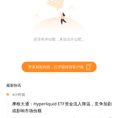
今天，许多应用程序正在转向多链架构，LayerZero 可以
使这些应用之间无缝通信（A →A，B →B），但如果 A
想与 B 通信怎么办？一种方法是让 A 和 B 团队设计一套
商定的规则，来解释两个应用程序之间的消息传递。消息
还没有评论呢，来说点什么吧...
标准将针对 A 和 B 想要执行的特定类型的通信进行高度
优化。如果 C 想在几个月后集成，但他们需要修改标准
以满足他们的要求怎么办？
更多精彩内容，打开链得得客户端
最新快讯
这就是 Cosmos 的区块链间通信协议 (IBC) 的用武之地。
4小时前
除了作为如何在两条链之间建立通信的标准之外，IBC 还
拥有一套强大的标准，例如 ICS-20，它定义了如何格式
摩根大通：Hyperliquid ETF资金流入降温，竞争加剧
化消息以进行代币传输。来自A、B和C的团队可以利用这
或影响市场份额
些社区驱动的标准来定义他们的消息传递规则，而不是重