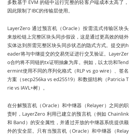
多数基于 EVM 的链中运行完整的轻客户端成本太高了，
因此限制了IBC的传输层使用。
LayerZero 通过预言机（Oracle）按需流式传输区块头
来放松链上完整区块头同步假设，这是通过更高效的链外
实体达到所需完整区块头同步状态的隐式方式。提交的h
eader将与中继提交的交易凭证进行交叉验证。LayerZer
o合约将不同链的tx证明抽象为库。例如，以太坊和Tend
ermint使用不同的序列化格式（RLP vs go wire）、签名
方案（secp256ka vs ed25519）和数据结构（Patricia T
rie vs IAVL+树）。
在分解预言机（Oracle）和中继器（Relayer）之间的职
责时，LayerZero 利用已建立的预言机（例如 Chainlink
和 Band）的安全属性，并通过开放的中继器系统提供额
外的安全层。只有当预言机（Oracle）和中继器（Relay