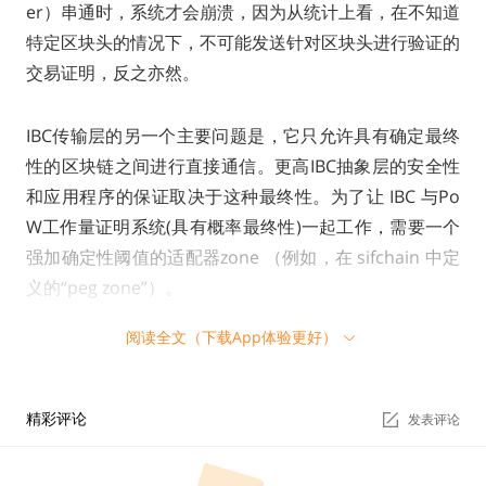
er）串通时，系统才会崩溃，因为从统计上看，在不知道
特定区块头的情况下，不可能发送针对区块头进行验证的
交易证明，反之亦然。
IBC传输层的另一个主要问题是，它只允许具有确定最终
性的区块链之间进行直接通信。更高IBC抽象层的安全性
和应用程序的保证取决于这种最终性。为了让 IBC 与Po
W工作量证明系统(具有概率最终性)一起工作，需要一个
强加确定性阈值的适配器zone （例如，在 sifchain 中定
义的“peg zone”）。
阅读全文（下载App体验更好）
而LayerZero 本身就解决了上述问题，因为它可以与确定
性和概率性的tx无缝协作。此属性允许 LayerZero连接具
有不同网络拓扑和共识算法的异构区块链。
精彩评论
发表评论
2、
LayerZero如何与IBC联动