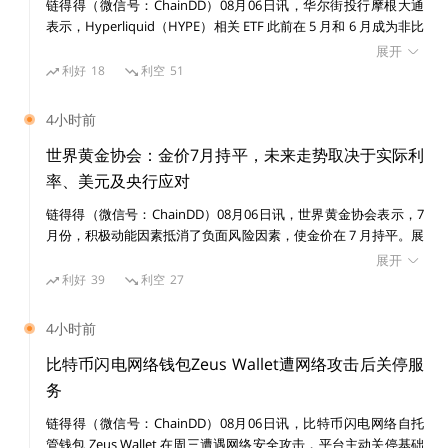
链得得（微信号：ChainDD）08月06日讯，华尔街投行摩根大通
新发明轮子。
表示，Hyperliquid（HYPE）相关 ETF 此前在 5 月和 6 月成为非比
特币加密基金中资金流入表现最强的产品之一，但随着市场竞争加
展开
剧，其资金流入在 7 月和 8 月初明显放缓，市场对该协议未来竞争
利好
18
利空
51
力的担忧正在升温。 摩根大通分析师 Nikolaos Panigirtzoglou 团
队在报告中指出，Hyperliquid ETF 相对于资产管理规模（AUM）
4小时前
的资金流入比例在 5 月和 6 月领先其他非 BTC 加密基金，但这一
现在我们来看一看：IBC当前的传输层要求每条链之间有
趋势在近期已经消退。 Hyperliquid 今年成为加密市场最受关注的
世界黄金协会：金价7月持平，未来走势取决于实际利
成对的轻客户端，但在大多数基于EVM的区块链中，运
增长项目之一，其原生代币 HYPE 因交易者大量使用其去中心化永
率、美元及央行应对
续合约交易平台而大幅上涨。快速增长使 Hyperliquid 成为比特币
行一个完整的轻客户端成本过高了，这限制了IBC向具有
链得得（微信号：ChainDD）08月06日讯，世界黄金协会表示，7
和以太坊之外规模最大的加密生态之一，并吸引机构资金、企业财
高吞吐量和廉价交易的区块链的延伸。但是，在所有智能
月份，积极动能因素抵消了负面风险因素，使金价在 7 月持平。展
库投资者以及 ETF 发行商关注。 不过，摩根大通认为，去中心化
合约链上运行 IBC 的强大消息传递标准不是很好吗？
望未来，不能排除出现类似于 20 世纪 70 年代末的第二波高通胀。
衍生品平台正面临来自受监管中心化交易所的竞争压力。随着美国
展开
但这本身并不意味着黄金会大幅上涨，这取决于实际利率、美元、
监管框架下的加密永续合约产品逐步推出，部分交易活动可能从
利好
39
利空
27
增长预期、亚洲投资者需求以及央行的应对方式。 全球黄金 ETF
Hyperliquid 等离岸去中心化平台转向合规交易场所。 此外，报告
在 7 月吸引了 30 亿美元的资金流入，扭转了连续两个月的流出态
指出，Hyperliquid 正在拓展预测市场业务，以降低对永续合约交
4小时前
势，使总资产管理规模升至 5300 亿美元；持仓量增加 23 吨，至
易手续费收入的依赖，但该领域同样面临日益激烈的竞争。 摩根
4068 吨。黄金市场流动性持续放松，日均交易量降至 3560 亿美
大通表示，尽管 Hyperliquid 是今年加密市场表现最亮眼的项目之
比特币闪电网络钱包Zeus Wallet遭网络攻击后关停服
而通过在全链互操作性协议 LayerZero之上引入IBC，通
元/日，环比下降 3.5%。欧洲引领了 7 月份黄金市场的复苏，吸引
一，并已成为企业加密资产储备中规模排名第四的资产（仅次于比
务
过用LayerZero替换 IBC 的传输层，IBC 现在可以在任何
20 亿美元资金流入，而亚洲增加了 6.16 亿美元流入，仍是年初至
特币、以太坊和 Solana），但其能否继续从 Solana、XRP 等竞争
链得得（微信号：ChainDD）08月06日讯，比特币闪电网络自托
地方蓬勃发展，让应用程序拥有一个社区驱动的全链通信
今全球 ETF 市场资金流入的最大贡献者
者手中扩大市场份额仍存在不确定性。 数据显示，比特币和以太
管钱包 Zeus Wallet 在周三遭遇网络安全攻击，平台主动关停基础
坊 ETF 目前分别拥有约 770 亿美元和 100 亿美元资产管理规模，