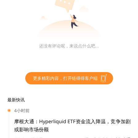
BEP-95旨在为BSC链底层通证BNB的经济模型中增加
「实时燃烧机制」，验证者收取的GAS费用即BNB将以固
定比例在每个区块中燃烧掉（销毁），初始设定的燃烧率
为10%。「BSC网络可以通过燃烧一部分Gas费用来加速
BNB的燃烧过程并提高其内在价值；BNB 持有者将决定
如何分配 BSC Gas 奖励。」
还没有评论呢，来说点什么吧...
12月1日，BSC浏览器的出块数据显示，目前，验证者在
每区块中奖励都开始按照10%的比例计入燃烧的部分。
更多精彩内容，打开链得得客户端
最新快讯
升级后的BSC链已经开始产生区块奖励燃烧
4小时前
摩根大通：Hyperliquid ETF资金流入降温，竞争加剧
按照刚刚过去的11月计算，BSC链日均出块27419.3个，
或影响市场份额
日均出块的总奖励为11193.384，每块奖励在0.4BNB左