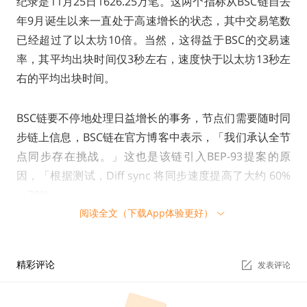
纪录是11月25日1626.25万笔。这两个指标从BSC链自去
年9月诞生以来一直处于高速增长的状态，其中交易笔数
已经超过了以太坊10倍。当然，这得益于BSC的交易速
率，其平均出块时间仅3秒左右，速度快于以太坊13秒左
右的平均出块时间。
BSC链要不停地处理日益增长的事务，节点们需要随时同
步链上信息，BSC链在官方博客中表示，「我们承认全节
点同步存在挑战。」这也是该链引入BEP-93提案的原
因，「根据测试，Diff sync 将同步速度提高了大约 60%
～70%。」
阅读全文（下载App体验更好）
BEP-93提案的引入将提升BSC链的效率，这是对链上节
点和用户们的好处。而另一个此次升级的重要提案BEP-9
精彩评论
发表评论
5将对BNB持有群体带来影响。