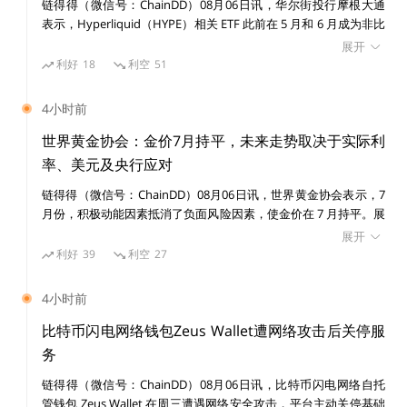
链得得（微信号：ChainDD）08月06日讯，华尔街投行摩根大通
右，每块能够燃烧掉0.04BNB，日均燃烧约1119BNB，
表示，Hyperliquid（HYPE）相关 ETF 此前在 5 月和 6 月成为非比
一个自然年潜在的销毁量为408435 BNB，按当前BNB时
特币加密基金中资金流入表现最强的产品之一，但随着市场竞争加
展开
剧，其资金流入在 7 月和 8 月初明显放缓，市场对该协议未来竞争
值640美元计算，年燃烧价值在2.6亿美元。这也将是BN
利好
18
利空
51
力的担忧正在升温。 摩根大通分析师 Nikolaos Panigirtzoglou 团
B以BSC链上燃烧方式退出市场的预估年化数据。
队在报告中指出，Hyperliquid ETF 相对于资产管理规模（AUM）
4小时前
的资金流入比例在 5 月和 6 月领先其他非 BTC 加密基金，但这一
趋势在近期已经消退。 Hyperliquid 今年成为加密市场最受关注的
世界黄金协会：金价7月持平，未来走势取决于实际利
当然，10%只是目前实时燃烧机制中的初始设定。按照B
增长项目之一，其原生代币 HYPE 因交易者大量使用其去中心化永
率、美元及央行应对
EP-95设计，未来燃烧比率的变化将由 BSC 验证者根据他
续合约交易平台而大幅上涨。快速增长使 Hyperliquid 成为比特币
们的投票权（抵押 BNB）、通过提案投票来确定。
链得得（微信号：ChainDD）08月06日讯，世界黄金协会表示，7
和以太坊之外规模最大的加密生态之一，并吸引机构资金、企业财
月份，积极动能因素抵消了负面风险因素，使金价在 7 月持平。展
库投资者以及 ETF 发行商关注。 不过，摩根大通认为，去中心化
望未来，不能排除出现类似于 20 世纪 70 年代末的第二波高通胀。
衍生品平台正面临来自受监管中心化交易所的竞争压力。随着美国
展开
BSC的实时燃烧机制也增加了BNB的销毁渠道，且不影响
但这本身并不意味着黄金会大幅上涨，这取决于实际利率、美元、
监管框架下的加密永续合约产品逐步推出，部分交易活动可能从
利好
39
利空
27
增长预期、亚洲投资者需求以及央行的应对方式。 全球黄金 ETF
其他销毁方式的进行。
Hyperliquid 等离岸去中心化平台转向合规交易场所。 此外，报告
在 7 月吸引了 30 亿美元的资金流入，扭转了连续两个月的流出态
指出，Hyperliquid 正在拓展预测市场业务，以降低对永续合约交
4小时前
势，使总资产管理规模升至 5300 亿美元；持仓量增加 23 吨，至
易手续费收入的依赖，但该领域同样面临日益激烈的竞争。 摩根
由于BNB既是BSC链的底层通证和G区块奖励，也是币安
4068 吨。黄金市场流动性持续放松，日均交易量降至 3560 亿美
大通表示，尽管 Hyperliquid 是今年加密市场表现最亮眼的项目之
比特币闪电网络钱包Zeus Wallet遭网络攻击后关停服
元/日，环比下降 3.5%。欧洲引领了 7 月份黄金市场的复苏，吸引
一，并已成为企业加密资产储备中规模排名第四的资产（仅次于比
交易所的平台通证，连续4年，该交易所都在通过回购
务
20 亿美元资金流入，而亚洲增加了 6.16 亿美元流入，仍是年初至
特币、以太坊和 Solana），但其能否继续从 Solana、XRP 等竞争
+销毁的机制为BNB制造通缩效应；去年推出的「反黑洞
链得得（微信号：ChainDD）08月06日讯，比特币闪电网络自托
今全球 ETF 市场资金流入的最大贡献者
者手中扩大市场份额仍存在不确定性。 数据显示，比特币和以太
计划」（补偿用户在BSC网络转账时因操作失误而造成资
管钱包 Zeus Wallet 在周三遭遇网络安全攻击，平台主动关停基础
坊 ETF 目前分别拥有约 770 亿美元和 100 亿美元资产管理规模，