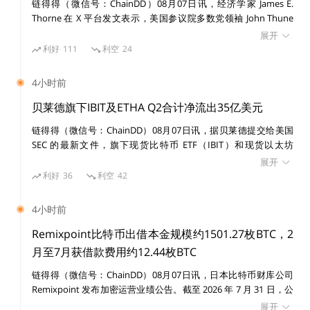
能。群里开始不断甩出地址，参与这场实验。
链得得（微信号：ChainDD）08月07日讯，经济学家 James E.
Thorne 在 X 平台发文表示，美国参议院多数党领袖 John Thune
将《CLARITY Act》投票推迟至 9 月，意味着反对创新的进步派阵
展开
起初收集的近百个地址中，每个都被分发了10亿DAO，
营再次占了上风。 Thorne 认为，推迟释放出的信号是维护现有利
利好
111
利空
24
益格局仍然比确保美国在下一代货币与金融架构中的领导地位更重
但仅仅涉及一个社群的成员。后续，在社群的传播下，D
要。法案继续拖延，执法则填补本应由法律覆盖的空白，最终结果
AO开始「阳光普照」，空投数量无规律地逐渐减少为1
4小时前
可能是美国无法在加密行业中取得领导地位。创新将流向海外，而
亿、5000万、1000万……变成「见着有份，数量随
全球其他地区在更清晰的监管制度下继续推进，美国自己的创新体
贝莱德旗下IBIT及ETHA Q2合计净流出35亿美元
系却被困在灰色地带，未来金融标准也可能在其他地方被制定。
缘」。
链得得（微信号：ChainDD）08月07日讯，据贝莱德提交给美国
SEC 的最新文件，旗下现货比特币 ETF（IBIT）和现货以太坊
ETF（ETHA）2026 年第二季度合计录得约 35 亿美元资本份额净流
空投的过程中，不断有社区成员在收集地址；有人开始在
展开
出，而上年同期为 139 亿美元净流入，同比出现约 174 亿美元反
利好
36
利空
42
SmartBCH链上的DEX 里为DAO创建与其他链上代币兑
转。 其中，IBIT 第二季度净流出 29 亿美元，ETHA 净流出 5.834
换的流动性；DAO的发起者决定为它建立一个网站时表
亿美元。此外，IBIT 第二季度共有 106,148 枚 BTC、ETHA 共有
4小时前
770,839 枚 ETH 被用于 ETF 份额赎回。
示需要募捐购买域名，群里的积极成员开始红包捐款；其
Remixpoint比特币出借本金规模约1501.27枚BTC，2
他人则为DAO构建了电报和Discard讨论群组，社区内部
月至7月获借款费用约12.44枚BTC
热闹而积极。
链得得（微信号：ChainDD）08月07日讯，日本比特币财库公司
Remixpoint 发布加密运营业绩公告。截至 2026 年 7 月 31 日，公
由于DAO自发地被构建在SmartBCH的流动性池里，它开
司比特币出借本金规模约 1501.27 枚 BTC，2 月至 7 月期间累计获
展开