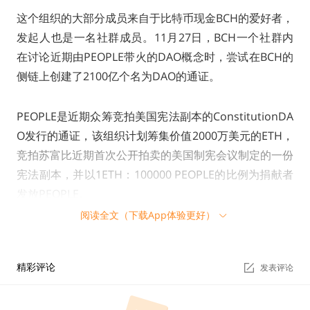
这个组织的大部分成员来自于比特币现金BCH的爱好者，
发起人也是一名社群成员。11月27日，BCH一个社群内
在讨论近期由PEOPLE带火的DAO概念时，尝试在BCH的
侧链上创建了2100亿个名为DAO的通证。
PEOPLE是近期众筹竞拍美国宪法副本的ConstitutionDA
O发行的通证，该组织计划筹集价值2000万美元的ETH，
竞拍苏富比近期首次公开拍卖的美国制宪会议制定的一份
宪法副本，并以1ETH：100000 PEOPLE的比例为捐献者
发放PEOPLE。
阅读全文（下载App体验更好）
由于最终没有竞拍到，ConstitutionDAO发起了退款，但
在一筹一退的过程中，PEOPLE已然形成价格，很多没有
精彩评论
发表评论
退款的众筹者意外获利，PEOPLE走红，DAO这种「去中
心化自主组织」的形态配合链上工具，因为一个目标而展