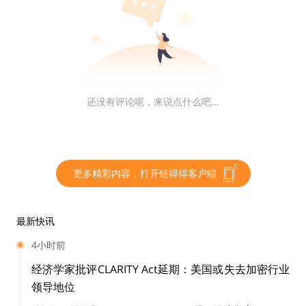
现出了强大的资源和资金调动能力，其概念也开始为加密
圈关注。
讨论PEOPLE和DAO时，BCH社区的KOL、比特大陆的创
始人吴忌寒在社群内称，DAO的理念和BCH的精神内核
契合度较高，BCH的flipstarter就是一种极佳的传统，
还没有评论呢，来说点什么吧...
「那时还不流行DAO的概念，也不具有实现DAO的协议
技术基础，但是社区去中心化自组织的精神内核已经存
在，DAO的抽象概念可以与BCH既有的社区组织模式产
更多精彩内容，打开链得得客户端
生化学反应，相信SmartBCH上，一定有相应的项目可以
大有作为。」
最新快讯
这一观点受到社群认同后，有社区成员尝试在SmartBCH
4小时前
上构建DAO通证，「不得不说，SmartBCH创建通证是真
经济学家批评CLARITY Act延期：美国或失去加密行业
的快。」创建完成后，他计划一个不留，「做个实验」，
领导地位
空投分发给社群成员，后续由大家决策DAO的使用和功