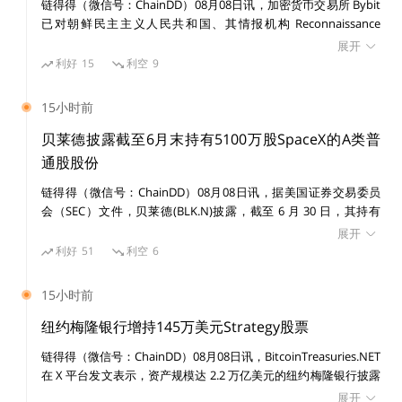
比如，音乐完全以比特形式存储，所以音乐的资产化是数
链得得（微信号：ChainDD）08月08日讯，加密货币交易所 Bybit
已对朝鲜民主主义人民共和国、其情报机构 Reconnaissance
字的资产化吗？可是我们早已经承认音乐是一种资产，并
General Bureau（RGB）及受国家制裁的黑客组织 Lazarus Group
展开
有非常完善的一套体系，难道它不算资产的数字化么？
提起民事诉讼，涉及一宗价值 15 亿美元的黑客攻击事件。 美国联
利好
15
利空
9
邦法院发布初步禁令，禁止在诉讼期间转移或消散与该案有关的已
识别资产。
我意识到关于新世界和旧世界，
我们需要更精确的定义，
15小时前
能够泾渭分明而不是模棱两可。
贝莱德披露截至6月末持有5100万股SpaceX的A类普
通股股份
所以，我们暂且将这个问题放一放，先来从源头看看为什
链得得（微信号：ChainDD）08月08日讯，据美国证券交易委员
么区块链出现后，大家会提出“新世界”这个概念。
会（SEC）文件，贝莱德(BLK.N)披露，截至 6 月 30 日，其持有
SpaceX(SPCX.O)5100 万股 A 类普通股股份。
展开
利好
51
利空
6
02
15小时前
第二个问题，
区块链到底改变了什么？
纽约梅隆银行增持145万美元Strategy股票
链得得（微信号：ChainDD）08月08日讯，BitcoinTreasuries.NET
当我们在思考区块链改变了什么之前，我们先来思考下区
在 X 平台发文表示，资产规模达 2.2 万亿美元的纽约梅隆银行披露
块链对比互联网世界（区块链出现之前的互联网世界），
增持 14,630 股 Strategy 股票，价值 145 万美元。目前其持有
展开