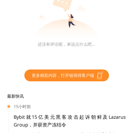
我立即将这句话分享到我的社群里：
新世界就是数字的资
产化，旧世界就是资产的数字化。
还没有评论呢，来说点什么吧...
这句话在描述新世界时，却没有生造新词汇，实在很难
得。所以大多数人都秒懂这句话的意思，可大家却没有我
想象中那么兴奋。
更多精彩内容，打开链得得客户端
因为这句话依然
不能给产业落地做出实质性的方向指导，
最新快讯
无论是数字的资产化，还是资产的数字化，都偏常识，
所
15小时前
描述的领域没有特别精确的定义，甚至还有很大重合、歧
Bybit就15亿美元黑客攻击起诉朝鲜及Lazarus
义。
Group，并获资产冻结令