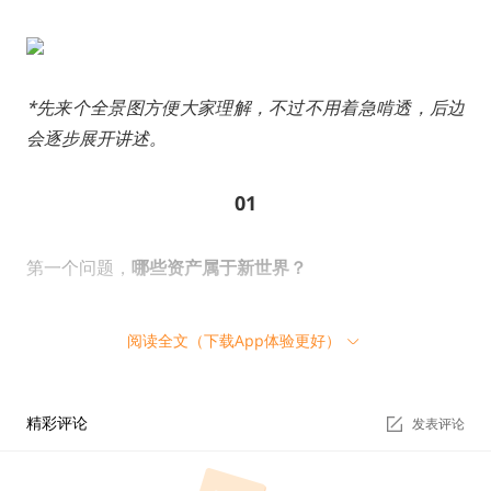
*先来个全景图方便大家理解，不过不用着急啃透，后边
会逐步展开讲述。
01
第一个问题，
哪些资产属于新世界？
前几天去参加一次闭门活动，著名经济学家、“改革四君
阅读全文（下载App体验更好）
子”黄江南分享了一个观点，数字资产，就是数字的资产
化，和资产的数字化。
精彩评论
发表评论
当时听完我觉得特别棒，这句话分明指出了未来的方向
啊。