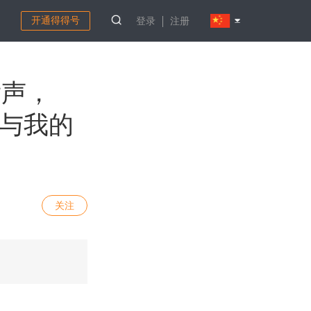
开通得得号
登录
注册
发声，
势与我的
关注