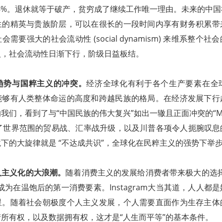
.6%。退休就等于破产，贫穷成了继续工作唯一理由。未来的中
生的精英与贵族阶层，可以在很长的一段时间内享有财务积累带
需要强大的社会流动性 (social dynamism) 来维系整个
入，社会流动性日渐下行，阶级日益板结。
趋势与国粹主义的冲突。
经济全球化有利于各个生产要素在全
能够有人类整体命运的高度和跨越民族的格局。在经济发展下行
们，看到了与“中国民族的伟大复兴”如出一辙且正面冲突的“Make A
”，看到了世界范围的贸易战、汇率战升级，以及川普各项令人扼腕叹
下的大旋律就是 “不达成共识”，全球化在民粹主义的强势下举
人主义化的大浪潮。
随着消费主义的发展给消费者带来极大的选择
成为在温饱后的第一消费要素。Instagram大当其道，人人都
星。随着社会朝极度个人主义发展，个人需要直面作为生存主体
所有权，以及数据拥有权，这才是“人生而平等”的基本条件。