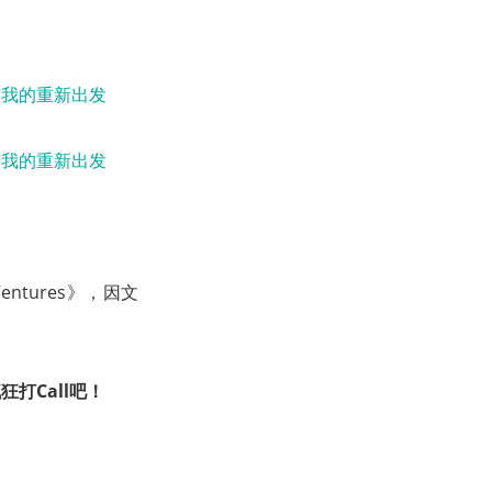
ntures》，因文
打Call吧！