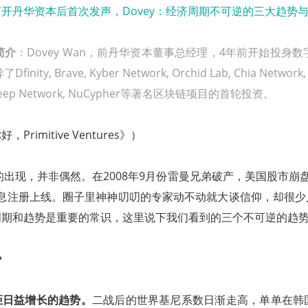
简介
：Dovey Wan，前丹华资本董事总经理，4年前开始投身
ity, Brave, Kyber Network, Orchid Lab, Chia Network,
, Keep Network, NuCypher等著名区块链项目的首轮投资。
rimitive Ventures》）
币的出现，并非偶然。在2008年9月份雷曼兄弟破产，美国股市崩
rg悄无声息注册上线。圈子里神神叨叨的专家动不动就大谈信仰，却很
周期和趋势是重要的常识，这里说下我们看到的三个不可逆的趋
势
距日益增长的趋势。
二战后的世界基尼系数日渐走高，单单在韩