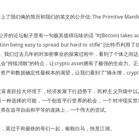
我们俩的简历和我们的英文的公开信: The Primitive Manifes
开的论坛帖子里有一句极其值得玩味的话 "It(Bitcoin) takes advan
mation being easy to spread but hard to stifle" [
]。我们过去几年的对加密事业的探索过程中，看到了个体之间
"持续消散“的特点，让crypto asset拥有了极强的生命力
资产和数据确定性最根本的渴望，让我们看到了”熵永增，crypto
贫富差距拉大环境下，经济发展下行趋势下，民粹主义升级中以
另一种选择的可能，一个创造平行世界的机会，一个对冲现实世
人类在追寻自由和平等的道路上，一个伟大的尝试。
情，莫过于和最铁的哥们一起，银鞍白马，快意江湖。