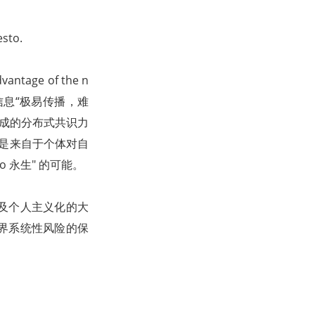
to.
tage of the n
比特币利用了信息“极易传播，难
达成的分布式共识力
。正是来自于个体对自
 永生" 的可能。
及个人主义化的大
界系统性风险的保