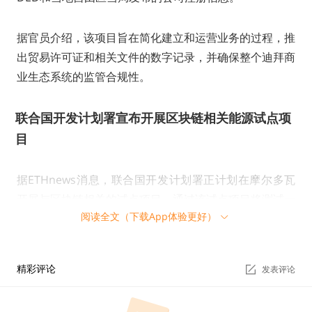
据官员介绍，该项目旨在简化建立和运营业务的过程，推
出贸易许可证和相关文件的数字记录，并确保整个迪拜商
业生态系统的监管合规性。
联合国开发计划署宣布开展区块链相关能源试点项
目
据ETHnews消息，联合国开发计划署正计划在摩尔多瓦
开展与区块链相关的试点项目，通过该试点项目将测试一
阅读全文（下载App体验更好）
套为太阳能电池安装提供资金的系统。
该系统允许个人投资太阳能发电电池，并有效地从电池消
精彩评论
发表评论
费者那里收取租金。试点项目的参与方Sun Exchange表
示，该系统为无法负担购买和安装太阳能面板费用的机构