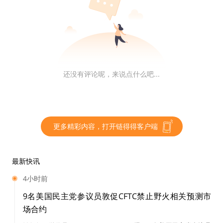
提供利用太阳能的方式。Sun Exchange已经开始在南非
开展业务,将授予SolarCoin数字货币作为生产可再生能源
的奖励。
还没有评论呢，来说点什么吧...
币圈动态：
香港金管局：从未发起过有关虚拟商品的任何投资
更多精彩内容，打开链得得客户端
5月2日，香港金融管理局发布新闻稿表示，“香港金融管
理局（金管局）收到市民查询，指有虚拟商品声称由金管
最新快讯
局发起，供公众人士投资。金管局提醒市民，本局从未有
4小时前
发起相关投资项目，虚拟商品及相关投资项目亦不属于金
9名美国民主党参议员敦促CFTC禁止野火相关预测市
管局的监管范围。”
场合约