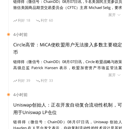
链得得（微信号：ChainDD）08月07日讯，9 名美国民主党参议员
巴克莱银行CEO：短期内不会推出加密货币交易平
致信美国商品期货交易委员会（CFTC）主席 Michael Selig，要求
台
禁止与野火相关的预测市场事件合约，称相关合约可能鼓励纵火、
展开
内幕交易，并危及公共安全。 参议员在信中提及，Polymarket 曾
利好
18
利空
60
接受超过 120 万美元与 2025 年加州 Palisades 和 Eaton 火灾相关
据Financial News报道，英国跨国投资银行巴克莱CEO Je
的投注。他们还指出，部分新平台允许用户押注野火，相关市场使
4小时前
s Staley在5月1日的年度股东大会上宣布他们不打算在短
用户对破坏性事件进行投机。 参议员表示，CFTC 应在明年野火季
开始前约束相关投注，并在美国及离岸市场设立防护措施。近期预
Circle高管：MiCA使欧盟用户无法接入多数主要稳定
期内推出自己的加密货币交易平台。此外，CEO Staley承
测市场监管争议持续，明尼苏达州、肯塔基州及密歇根州相关案件
币
认该银行确实正在探讨加密货币对当前金融行业的潜在影
涉及联邦与州监管权限。
响，但他指出，由于合规和监管问题，他仍然对该技术持
链得得（微信号：ChainDD）08月07日讯，Circle 欧盟战略与政策
高级总监 Patrick Hansen 表示，欧盟加密资产市场监管法案
怀疑态度。
（MiCA）全面实施后，已为 21 家发行方的 35 种电子货币代币发
展开
放许可，本地发行方实施进展良好。 Patrick Hansen 指出，MiCA
利好
39
利空
33
超100家韩国公司今年在新加坡推出ICO
的严格规定使包括 Tether 在内的大多数主要稳定币发行方无法满
足运营要求，目前仅 USDG、USDC 和 EURC 通过该框架要求，其
4小时前
余稳定币处于 MiCA 监管范围之外，欧盟用户处于未受保护或无法
据Herald Economy报道，今年共有超100家韩国公司在
接入状态。 他认为，MiCA 即将进行的审查应处理该问题，并为外
Uniswap创始人：正在开发自动复合流动性机制，可
国发行方提供更务实的运营路径。欧盟金融稳定、金融服务和资本
新加坡推出ICO。
用于Uniswap LP仓位
市场联盟总司 5 月 20 日已启动公开咨询，评估现行框架是否仍适
链得得（微信号：ChainDD）08月07日讯，Uniswap 创始人
用，咨询将持续至 9 月 30 日。
据悉，在韩国现行法律规定下，ICO属于非法。首尔数字
Hayden 在 X 平台发文表示，自动复利流动性的技术设计是其对