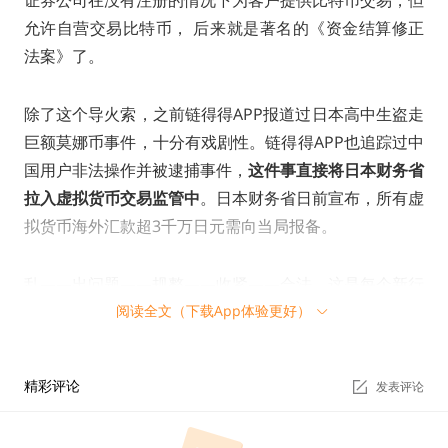
证券公司在没有注册的情况下为客户提供比特币交易，但
允许自营交易比特币， 后来就是著名的《资金结算修正
法案》了。
除了这个导火索，之前链得得APP报道过日本高中生盗走
巨额莫娜币事件，十分有戏剧性。链得得APP也追踪过中
国用户非法操作并被逮捕事件，
这件事直接将日本财务省
拉入虚拟货币交易监管中
。日本财务省日前宣布，所有虚
拟货币海外汇款超3千万日元需向当局报备。
乱——出问题——规整——收紧——合法，这是每个新行
阅读全文（下载App体验更好）
业发展的历程，虚拟货币也好，区块链也好。
日本虚拟货币合法化也经历了如上几个阶段。而每一阶段
精彩评论
发表评论
几乎都是重大事故推动的。门头沟事件是萌芽，直接促使
日本金融厅颁布《新资金决算法》，而Coincheck是引爆