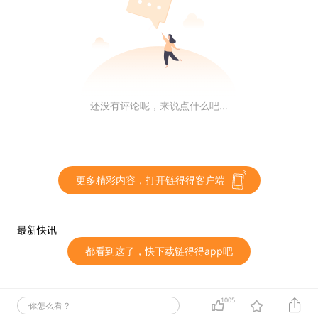
点，直接将日本虚拟货币交易市场完全暴露在媒体和大众
面前。关于日本金融厅法制化进程，请参考链得得之前文
章：
【链得得独家】全球首例数字货币及ICO监管方案全
调查。
价值5亿美金的新经币失窃，正好赶上比特币顶峰，全世
还没有评论呢，来说点什么吧...
界瞩目，再加上金额巨大，引起了业界的广泛关注。
复盘命途多舛的Coincheck失窃案与各方反应
更多精彩内容，打开链得得客户端
1月26日，Coincheck失窃价值约5.3亿美元新经币（XE
M），随即冻结用户提现。具体细节经过请参看链得得A
最新快讯
PP之前文章：
受黑客攻击，日本第二大虚拟币交易平台C
都看到这了，快下载链得得app吧
oincheck约5.33亿美元新经币不翼而飞
。
1005
你怎么看？
当天Coincheck创始人田晃一良、联合创始人大塚雄介携