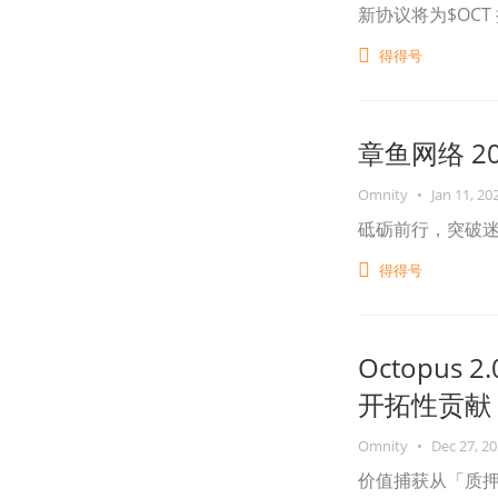
新协议将为$OCT
得得号
章鱼网络 2
Omnity
•
Jan 11, 20
砥砺前行，突破
得得号
Octopu
开拓性贡献
Omnity
•
Dec 27, 2
价值捕获从「质