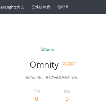
hainsights大会
区块链教育
得得号
Omnity
机构得得号
赋能应用链，开启Web3.0创新浪潮。
关注
粉丝
0
0