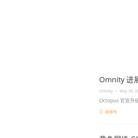
Omnity 进展
Omnity
•
May 09, 2
Octopus 官宣升
得得号