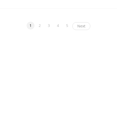
1
2
3
4
5
Next
ight
币看
布洛克科技
和讯区块链
黑钻评级
互链脉搏
降维安全实验室
交易