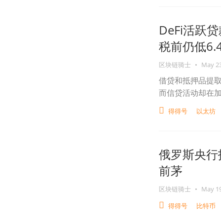
DeFi活跃
税前仍低6.
区块链骑士
•
May 23
借贷和抵押品提取
而信贷活动却在
得得号
以太坊
俄罗斯央行
前茅
区块链骑士
•
May 19
得得号
比特币