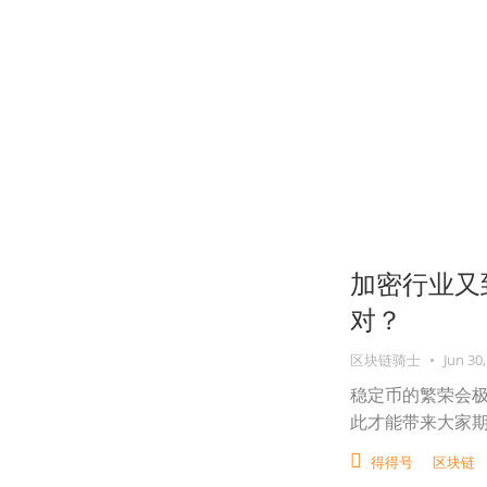
加密行业又
对？
区块链骑士
•
Jun 30,
稳定币的繁荣会
此才能带来大家期
得得号
区块链