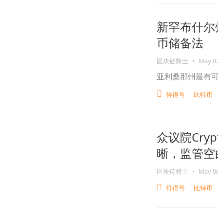
新罕布什尔
币储备法
区块链骑士
•
May 07
亚利桑那州最有可
得得号
比特币
众议院Cry
晰，监管空
区块链骑士
•
May 06
得得号
比特币