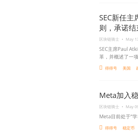
SEC新任主
则，承诺结束
区块链骑士
•
May 13
SEC主席Paul 
革，并概述了一
得得号
美国
Meta加
区块链骑士
•
May 09
Meta目前处于
得得号
稳定币