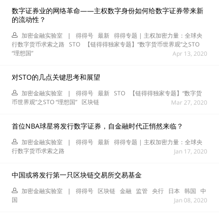
数字证券业的网络革命——主权数字身份如何给数字证券带来新
的流动性？
加密金融实验室
|
得得号
最新
得得专题 | 主权加密力量：全球央
行数字货币求索之路
STO
【链得得独家专题】“数字货币世界观”之STO
“理想国”
Apr 13, 2020
对STO的几点关键思考和展望
加密金融实验室
|
得得号
最新
STO
【链得得独家专题】“数字货
币世界观”之STO “理想国”
区块链
Mar 27, 2020
首位NBA球星将发行数字证券，自金融时代正悄然来临？
加密金融实验室
|
得得号
最新
得得专题 | 主权加密力量：全球央
行数字货币求索之路
Jan 17, 2020
中国或将发行第一只区块链交易所交易基金
加密金融实验室
|
得得号
区块链
金融
监管
央行
日本
韩国
中
国
Jan 08, 2020