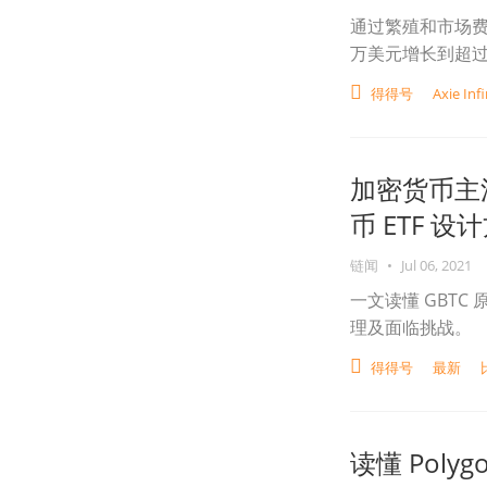
通过繁殖和市场费用
万美元增长到超过 
得得号
Axie Infi
加密货币主
币 ETF 设
链闻
•
Jul 06, 2021
一文读懂 GBTC 
理及面临挑战。
得得号
最新
读懂 Polyg