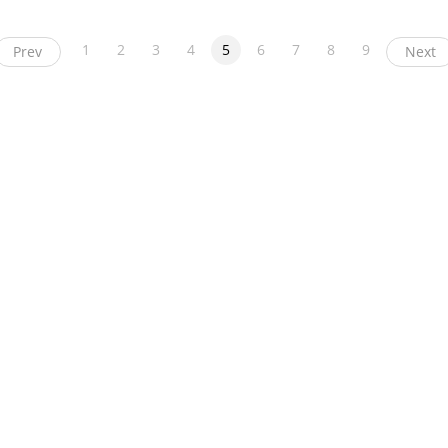
1
2
3
4
5
6
7
8
9
Prev
Next
ight
币看
布洛克科技
和讯区块链
黑钻评级
互链脉搏
降维安全实验室
交易
News
人人都懂区块链
链圈网
币贝
溪塔科技
毛球科技
币圈子
比特范
第一