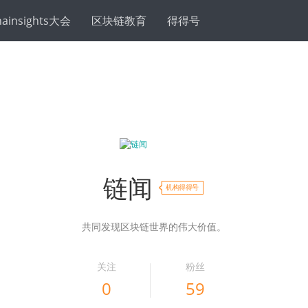
hainsights大会
区块链教育
得得号
链闻
机构得得号
共同发现区块链世界的伟大价值。
关注
粉丝
0
59