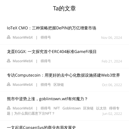
Ta的文章
IoTeX CMO：三种策略把握DePIN的万亿增量市场
MasonWebX
|
得得号
Nov 06, 2024
龙蛋EGGX: 一文探究首个ERC404标准GameFi项目
MasonWebX
|
得得号
Feb 21, 2024
专访Computecoin：用更好的去中心化数据设施搭建Web3世界
MasonWebX
|
得得号
区块链
Oct 06, 2022
熊市中逆势上涨，goblintown.wtf有何魔力？
MasonWebX
|
得得号
NFT
Goblintown
区块链
以太坊
得得专
题 | 为什么我们愿意下注NFT？
Jun 02, 2022
一文起底ConsenSys的商业布局发展史