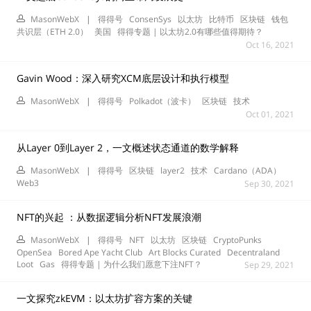
MasonWebX
|
得得号
ConsenSys
以太坊
比特币
区块链
钱包
共识层（ETH 2.0）
美国
得得专题 | 以太坊2.0有哪些值得期待？
Oct 16, 2021
Gavin Wood：深入研究XCM底层设计和执行模型
MasonWebX
|
得得号
Polkadot（波卡）
区块链
技术
Oct 01, 2021
从Layer 0到Layer 2，一文概述状态通道的数学解释
MasonWebX
|
得得号
区块链
layer2
技术
Cardano（ADA）
Web3
Sep 30, 2021
NFT的兴起 ：从数据逻辑分析NFT发展浪潮
MasonWebX
|
得得号
NFT
以太坊
区块链
CryptoPunks
OpenSea
Bored Ape Yacht Club
Art Blocks Curated
Decentraland
Loot
Gas
得得专题 | 为什么我们愿意下注NFT？
Sep 29, 2021
一文探究zkEVM：以太坊扩容方案的关键