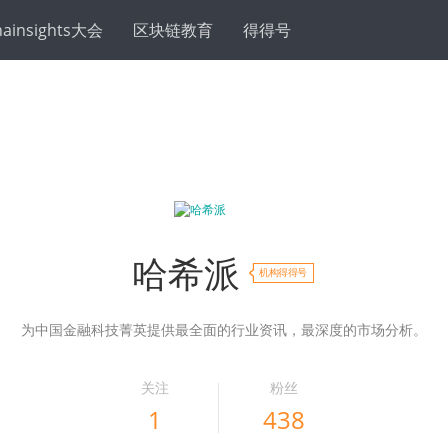
hainsights大会
区块链教育
得得号
哈希派
机构得得号
为中国金融科技菁英提供最全面的行业资讯，最深度的市场分析。
关注
粉丝
1
438