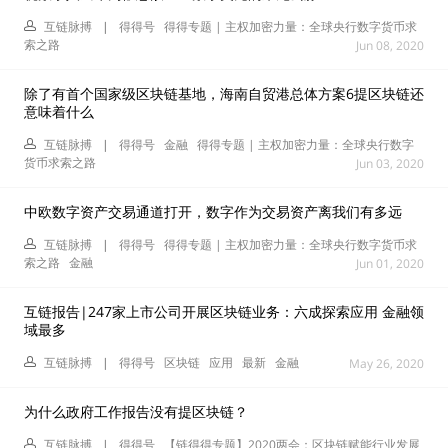
互链脉搏
|
得得号
得得专题 | 主权加密力量：全球央行数字货币求
索之路
Jun 08, 2020
除了有首个国家级区块链基地，海南自贸港总体方案6提区块链还
意味着什么
互链脉搏
|
得得号
金融
得得专题 | 主权加密力量：全球央行数字
货币求索之路
Jun 03, 2020
中欧数字资产交易通道打开，数字作为交易资产离我们有多远
互链脉搏
|
得得号
得得专题 | 主权加密力量：全球央行数字货币求
索之路
金融
Jun 01, 2020
互链报告|247家上市公司开展区块链业务：六成探索应用 金融领
域最多
互链脉搏
|
得得号
区块链
应用
最新
金融
May 26, 2020
为什么政府工作报告没有提区块链？
互链脉搏
|
得得号
【链得得专题】2020两会：区块链赋能行业发展