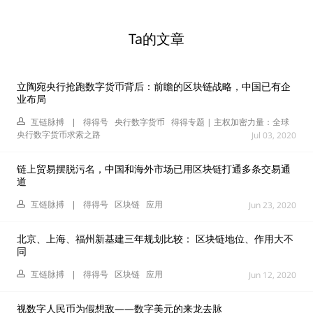
Ta的文章
立陶宛央行抢跑数字货币背后：前瞻的区块链战略，中国已有企
业布局
互链脉搏
|
得得号
央行数字货币
得得专题 | 主权加密力量：全球
央行数字货币求索之路
Jul 03, 2020
链上贸易摆脱污名，中国和海外市场已用区块链打通多条交易通
道
互链脉搏
|
得得号
区块链
应用
Jun 23, 2020
北京、上海、福州新基建三年规划比较： 区块链地位、作用大不
同
互链脉搏
|
得得号
区块链
应用
Jun 12, 2020
视数字人民币为假想敌——数字美元的来龙去脉