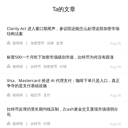
Ta的文章
Clarity Act 进入窗口期尾声，参议院还能怎么处理这部加密市场
结构法案
链得得
|
加密货币
法律
监管
Aug 06
标普500一个月吃下加密市场级别市值，比特币为何没有跟涨
链得得
|
比特币
加密货币
行情
Aug 06
Visa、Mastercard 抢进 AI 代理支付：咖啡下单只是入口，真正
争夺的是支付基础设施
链得得
|
稳定币
支付
Aug 06
比特币反弹仍受长期均线压制，Zcash黄金交叉显现市场强弱分
化
链得得
|
比特币
行情
Aug 06