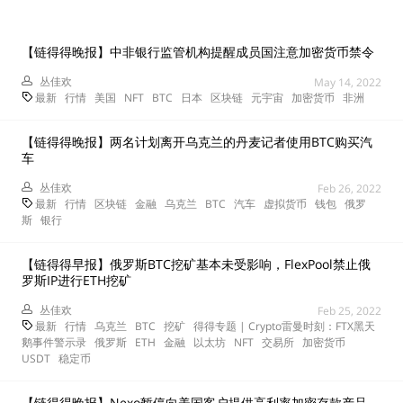
【链得得晚报】中非银行监管机构提醒成员国注意加密货币禁令
丛佳欢
May 14, 2022
最新
行情
美国
NFT
BTC
日本
区块链
元宇宙
加密货币
非洲
【链得得晚报】两名计划离开乌克兰的丹麦记者使用BTC购买汽
车
丛佳欢
Feb 26, 2022
最新
行情
区块链
金融
乌克兰
BTC
汽车
虚拟货币
钱包
俄罗
斯
银行
【链得得早报】俄罗斯BTC挖矿基本未受影响，FlexPool禁止俄
罗斯IP进行ETH挖矿
丛佳欢
Feb 25, 2022
最新
行情
乌克兰
BTC
挖矿
得得专题 | Crypto雷曼时刻：FTX黑天
鹅事件警示录
俄罗斯
ETH
金融
以太坊
NFT
交易所
加密货币
USDT
稳定币
【链得得晚报】Nexo暂停向美国客户提供高利率加密存款产品