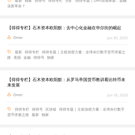
最新
独家
得得号
得得专栏
挖矿
得得专题 | DeFi浪潮来袭，金融
业新革命？
【得得专栏】石木资本欧阳默：去中心化金融在华尔街的崛起
Omer
Jun 30, 2020
最新
得得专栏
得得专题 | 主权加密力量：全球央行数字货币求索之
路
美国
金融
得得号
独家
【得得专栏】石木资本欧阳默：从罗马帝国货币教训看比特币未
来发展
Omer
Jun 18, 2020
得得专栏
得得号
区块链
得得专题 | 主权加密力量：全球央行数字
货币求索之路
最新
独家