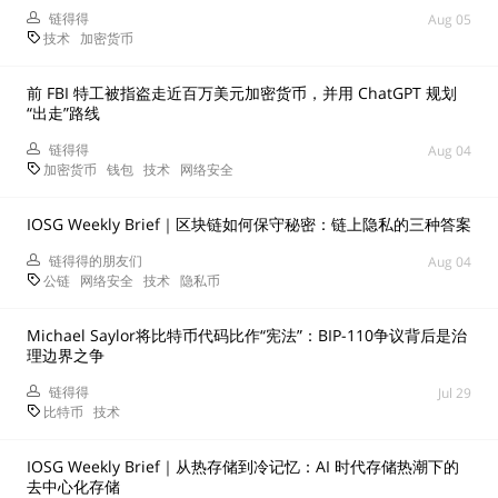
链得得
Aug 05
技术
加密货币
前 FBI 特工被指盗走近百万美元加密货币，并用 ChatGPT 规划
“出走”路线
链得得
Aug 04
加密货币
钱包
技术
网络安全
IOSG Weekly Brief｜区块链如何保守秘密：链上隐私的三种答案
链得得的朋友们
Aug 04
公链
网络安全
技术
隐私币
Michael Saylor将比特币代码比作“宪法”：BIP-110争议背后是治
理边界之争
链得得
Jul 29
比特币
技术
IOSG Weekly Brief｜从热存储到冷记忆：AI 时代存储热潮下的
去中心化存储