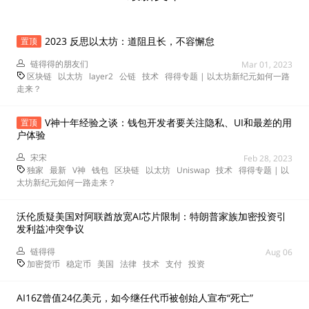
2023 反思以太坊：道阻且长，不容懈怠
置顶
链得得的朋友们
Mar 01, 2023
区块链
以太坊
layer2
公链
技术
得得专题 | 以太坊新纪元如何一路
走来？
V神十年经验之谈：钱包开发者要关注隐私、UI和最差的用
置顶
户体验
宋宋
Feb 28, 2023
独家
最新
V神
钱包
区块链
以太坊
Uniswap
技术
得得专题 | 以
太坊新纪元如何一路走来？
沃伦质疑美国对阿联酋放宽AI芯片限制：特朗普家族加密投资引
发利益冲突争议
链得得
Aug 06
加密货币
稳定币
美国
法律
技术
支付
投资
AI16Z曾值24亿美元，如今继任代币被创始人宣布“死亡”