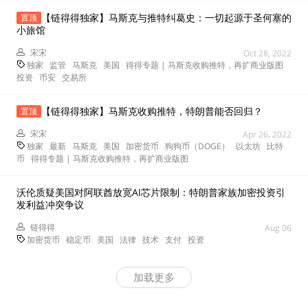
【链得得独家】马斯克与推特纠葛史：一切起源于圣何塞的
置顶
小旅馆
宋宋
Oct 28, 2022
独家
监管
马斯克
美国
得得专题 | 马斯克收购推特，再扩商业版图
投资
币安
交易所
【链得得独家】马斯克收购推特，特朗普能否回归？
置顶
宋宋
Apr 26, 2022
独家
最新
马斯克
美国
加密货币
狗狗币（DOGE）
以太坊
比特
币
得得专题 | 马斯克收购推特，再扩商业版图
沃伦质疑美国对阿联酋放宽AI芯片限制：特朗普家族加密投资引
发利益冲突争议
链得得
Aug 06
加密货币
稳定币
美国
法律
技术
支付
投资
加载更多