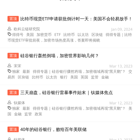
比特币现货ETF申请获批倒计时一天：美国不会轻易放手！
置顶
欧科云链研究院
Jan 09, 2024
得得号
美国
加密货币
ETF
比特币
以太坊
区块链
得得专题｜比特
币现货ETF审批前夜，加密市场热度高涨，答案即将揭晓
硅谷银行轰然倒塌，加密世界影响几何？
置顶
宋宋
Mar 13, 2023
独家
最新
得得专题 | 硅谷银行骤然坍塌，加密领域再现“黑天鹅”？
交
易所
区块链
比特币
以太坊
银行
美国
英国
监管
金融
三天崩盘，硅谷银行雷暴事件始末 | 钛媒体焦点
置顶
钛媒体
Mar 12, 2023
独家
最新
得得专题 | 硅谷银行骤然坍塌，加密领域再现“黑天鹅”？
美
国
金融
监管
政策
40年的硅谷银行，败给百年美联储
置顶
钛媒体
Mar 12, 2023