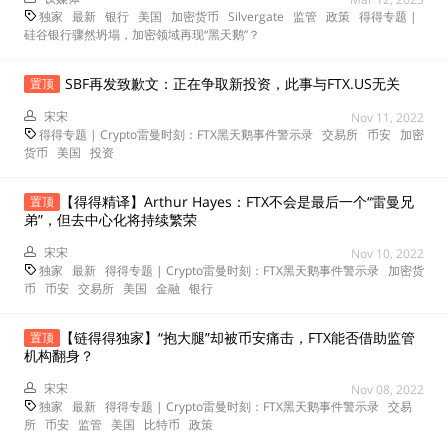
独家
最新
银行
美国
加密货币
Silvergate
监管
政策
得得专题 |
硅谷银行骤然坍塌，加密领域再现“黑天鹅”？
SBF再发致歉文：正在争取新投资，此事与FTX.US无关
置顶
宋宋
Nov 11, 2022
得得专题 | Crypto雷曼时刻：FTX黑天鹅事件警示录
交易所
币安
加密
货币
美国
投资
【得得精译】Arthur Hayes：FTX不会是最后一个“雷曼兄
置顶
弟”，但去中心化将持续繁荣
宋宋
Nov 10, 2022
独家
最新
得得专题 | Crypto雷曼时刻：FTX黑天鹅事件警示录
加密货
币
币安
交易所
美国
金融
银行
【链得得独家】“抱大腿”却被币安痛击，FTX能否借助监管
置顶
机构翻身？
宋宋
Nov 08, 2022
独家
最新
得得专题 | Crypto雷曼时刻：FTX黑天鹅事件警示录
交易
所
币安
监管
美国
比特币
政策