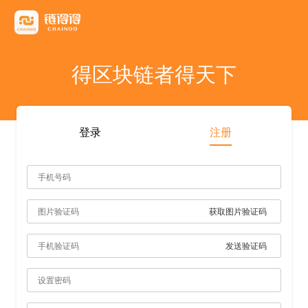
友情链接
AICoin
Blockchain Business Community
MyToken
TokenInsight
币看
布洛克
陀螺财经
优盾交易所钱包
优优财经
指股网
比特币行情
PANews
人人都懂区
得区块链者得天下
雷電财經
登录
注册
获取图片验证码
发送验证码