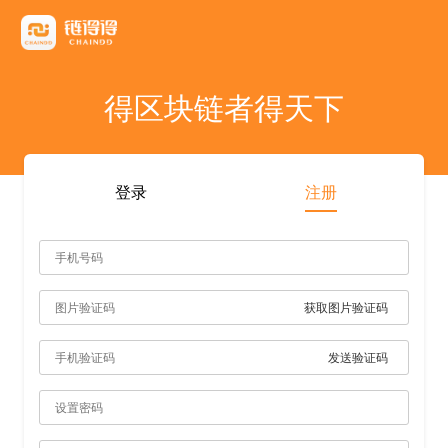
友情链接
AICoin
Blockchain Business Community
MyToken
TokenInsight
币看
布洛克
陀螺财经
优盾交易所钱包
优优财经
指股网
比特币行情
PANews
人人都懂区
得区块链者得天下
雷電财經
登录
注册
获取图片验证码
发送验证码