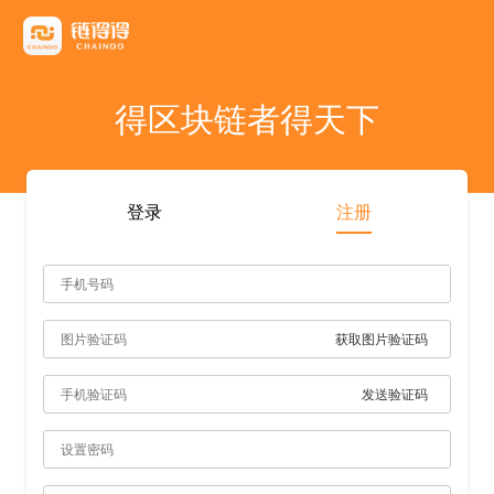
友情链接
AICoin
Blockchain Business Community
MyToken
TokenInsight
币看
布洛克
陀螺财经
优盾交易所钱包
优优财经
指股网
比特币行情
PANews
人人都懂区
得区块链者得天下
雷電财經
登录
注册
获取图片验证码
发送验证码