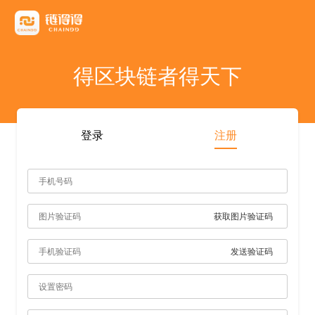
友情链接
AICoin
Blockchain Business Community
MyToken
TokenInsight
币看
布洛克
陀螺财经
优盾交易所钱包
优优财经
指股网
比特币行情
PANews
人人都懂区
得区块链者得天下
雷電财經
登录
注册
获取图片验证码
发送验证码