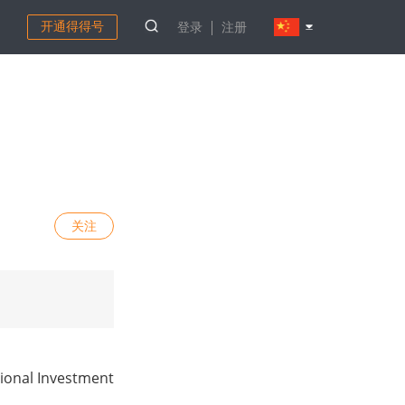
开通得得号
登录
注册
是
关注
 Investment