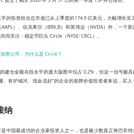
C 提交了截至 2026 年 3 月 31 日的第一季度 13F 持仓报告。
的投资组合总市值已从上季度的174.9 亿美元，大幅增长至200
AAPL）、伯克希尔（BRK.B）和英伟达（NVDA）外，一个
关注：稳定币巨头 Circle（NYSE: CRCL）。
万美元的建仓金额在段永平的庞大版图中仅占 0.2%，但这一信号极
懂、有护城河、现金流好”的企业的老牌价值投资者来说，买入 Cir
。
接纳
平是中国最成功的企业家投资人之一，也是极少数真正将巴菲特