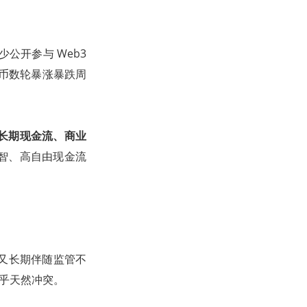
公开参与 Web3
特币数轮暴涨暴跌周
长期现金流、商业
智、高自由现金流
业又长期伴随监管不
几乎天然冲突。