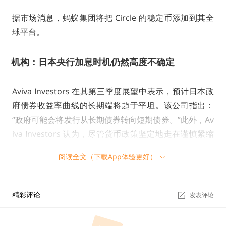
据市场消息，蚂蚁集团将把 Circle 的稳定币添加到其全
球平台。
机构：日本央行加息时机仍然高度不确定
Aviva Investors 在其第三季度展望中表示，预计日本政
府债券收益率曲线的长期端将趋于平坦。该公司指出：
“政府可能会将发行从长期债券转向短期债券。”此外，Av
iva Investors 认为，尽管货币政策坚定地走在谨慎紧缩
的路径上，但加息的具体时机仍然高度不确定。
阅读全文（下载App体验更好）
萨尔瓦多总统展示BTC持仓盈利，浮盈近4亿美元
精彩评论
发表评论
萨尔瓦多总统 Nayib Bukele 在 X 平台展示该政府通过积
累比特币的盈利情况，截图显示，比特币新高后萨尔瓦多