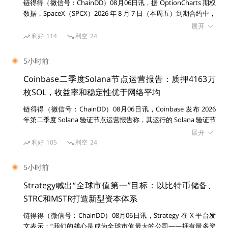
链得得（微信号：ChainDD）08月06日讯，据 OptionCharts 期权
数据，SpaceX（SPCX）2026 年 8 月 7 日（本周五）到期合约中，
更多精彩内容，关注链得得微信号（ID：
100 美元行权价 Put 期权未平仓合约升至 50,158 份，占据当前期
展开
权持仓最高水平之一。 截至目前，SPCX 100 美元价位 Call 未平仓
ChainDD），或者下载链得得App
利好
114
利空
24
合约为 4,655 份，Put/Call 比达到 10.78，显示市场资金在该价位
集中布局下行保护或看跌头寸。 此前消息，昨日美股收盘，SPCX
5小时前
收盘价为 108.27 美元，跌幅超 13%。
Coinbase二季度Solana节点运营报告：质押4163万
枚SOL，收益率和稳定性优于网络平均
链得得（微信号：ChainDD）08月06日讯，Coinbase 发布 2026
年第二季度 Solana 验证节点运营报告称，其运行的 Solana 验证节
点在收益率、稳定性和基础设施分布方面均优于网络平均水平。数
展开
据显示，Coinbase 目前通过 23 个验证节点质押约 4163 万枚
利好
105
利空
24
SOL，占 Solana 全网质押量的 9.72%，节点分布于 7 个国家，包
括美国、英国、德国、日本、新加坡等地区。核心运营数据如下：
比特币
稳定币
支付
日本
萨尔瓦多
5小时前
质押规模：4163 万 SOL，占全网质押量 9.72%； 质押收益率：Q2
2026 季度 APY 为 6.52%，高于全网平均 6.38%，领先 14 个基点；
Strategy喊出“全球市值第一”目标：以比特币储备、
区块跳过率（skip rate）：0.035%，低于全网平均 0.136%，约为
STRC和MSTR打造新型资本体系
网络平均水平的四分之一。 Coinbase 表示，其验证节点采用多客
链得得（微信号：ChainDD）08月06日讯，Strategy 在 X 平台发
户端架构，目前运行 Harmonic、Jito、JitoBAM 和 Firedancer 等
文表示：“我们的雄心是成为全球市值最大的公司——拥有最多资
4 种客户端，所有方案均经过 Solana Foundation 审核，不采用可