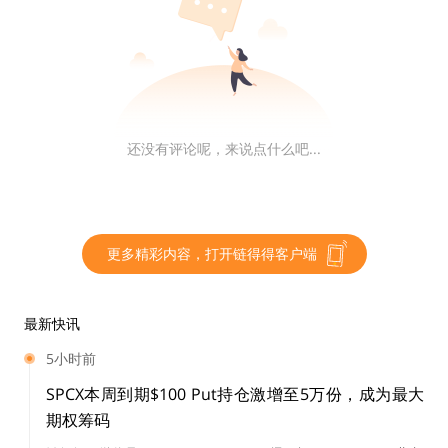
政府持仓浮盈 3.99 亿美元。其当前持仓总价值达 6.91 亿
美元。
Truth Social将推出实用型代币
还没有评论呢，来说点什么吧...
Truth Social 宣布，其订阅计划“Patriot Package”将上线
忠诚度奖励机制，并计划引入效用型代币。官方表示，订
阅用户将根据在平台上的活跃度积累“宝石”，未来这些宝
石将与 Truth Social 和 Truth+上的效用型代币挂钩。
更多精彩内容，打开链得得客户端
目前处于公测阶段的“Patriot Package”月费为 9.99 美
最新快讯
元，提供 12 个“非觉醒”新闻频道、拓展的视频点播内
5小时前
容、平台红色认证勾选标志以及 Truth+徽章。但值得注
意的是，免费用户可访问 27 个频道，数量反而更多。
SPCX本周到期$100 Put持仓激增至5万份，成为最大
期权筹码
链得得仅提供相关信息展示，不构成任何投资建议