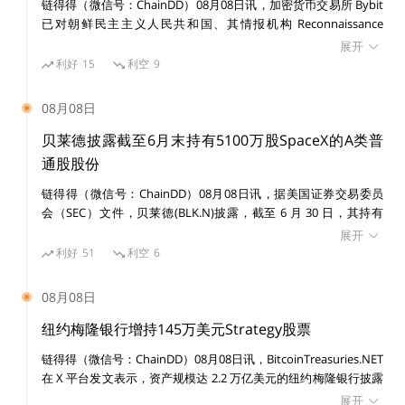
这笔交易让 Stripe 在全球支付市场更具竞争力，与 PayP
链得得（微信号：ChainDD）08月08日讯，加密货币交易所 Bybit
已对朝鲜民主主义人民共和国、其情报机构 Reconnaissance
al 和 Square 的竞争将多一个新的筹码。行业层面，Brid
General Bureau（RGB）及受国家制裁的黑客组织 Lazarus Group
展开
ge 的稳定币解决方案可能推动加密支付进入主流零售场
提起民事诉讼，涉及一宗价值 15 亿美元的黑客攻击事件。 美国联
利好
15
利空
9
景。
邦法院发布初步禁令，禁止在诉讼期间转移或消散与该案有关的已
识别资产。
08月08日
然而，Stripe 虽然大，但进入稳定币市场也需要平衡传
贝莱德披露截至6月末持有5100万股SpaceX的A类普
统金融客户与加密市场的合规要求；在稳定币 GENIUS
通股股份
法案大概率通过的背景下，这笔收购显得非常具有前瞻
链得得（微信号：ChainDD）08月08日讯，据美国证券交易委员
性。
会（SEC）文件，贝莱德(BLK.N)披露，截至 6 月 30 日，其持有
SpaceX(SPCX.O)5100 万股 A 类普通股股份。
展开
利好
51
利空
6
3. Coinbase 收购 Deribit：加密衍生品交易市场
的激烈竞争
08月08日
纽约梅隆银行增持145万美元Strategy股票
收购金额：29 亿美金
链得得（微信号：ChainDD）08月08日讯，BitcoinTreasuries.NET
在 X 平台发文表示，资产规模达 2.2 万亿美元的纽约梅隆银行披露
收购业务：衍生品交易
增持 14,630 股 Strategy 股票，价值 145 万美元。目前其持有
展开