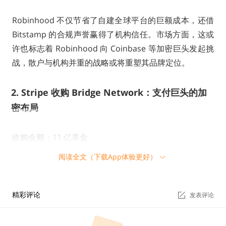
Robinhood 不仅节省了自建全球平台的巨额成本，还借
Bitstamp 的合规声誉赢得了机构信任。市场方面，这或
许也标志着 Robinhood 向 Coinbase 等加密巨头发起挑
战，散户与机构并重的战略或将重塑其品牌定位。
2. Stripe 收购 Bridge Network：支付巨头的加
密布局
收购金额：11 亿美金
阅读全文（下载App体验更好）
收购业务：稳定币
精彩评论
2025 年初，支付巨头 Stripe 以 11 亿美元收购稳定币初
发表评论
创公司 Bridge Network，迈出加密领域的第一大步。