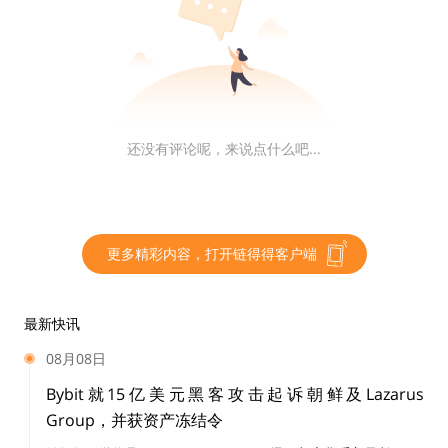
Bridge Network 专注于稳定币基础设施，为企业提供跨
境支付和结算解决方案，客户包括中小型金融机构。
而 Stripe 作为全球在线支付的领军者，此前在加密领域
鲜有动作。这场收购显然也是支付巨头嗅到了稳定币中可
还没有评论呢，来说点什么吧...
能蕴含的机会，同时也和自身的支付业务所建立的渠道较
为贴合。
Stripe 的算盘很精明：与其耗费数年研发，不如直接整
更多精彩内容，打开链得得客户端
合 Bridge 的现成技术，加速加密支付的商业化。
最新快讯
收购 Bridge，让 Stripe 迅速获得了成熟的稳定币技术和
08月08日
客户网络，避免了从零开发支付区块链和发行稳定币等复
Bybit就15亿美元黑客攻击起诉朝鲜及Lazarus
杂流程。
Group，并获资产冻结令