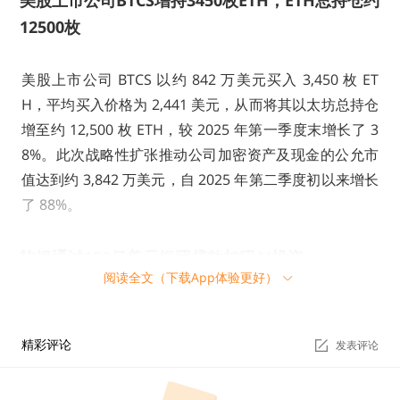
美股上市公司BTCS增持3450枚ETH，ETH总持仓约
12500枚
美股上市公司 BTCS 以约 842 万美元买入 3,450 枚 ET
H，平均买入价格为 2,441 美元，从而将其以太坊总持仓
增至约 12,500 枚 ETH，较 2025 年第一季度末增长了 3
8%。此次战略性扩张推动公司加密资产及现金的公允市
值达到约 3,842 万美元，自 2025 年第二季度初以来增长
了 88%。
软银通过150亿美元银团贷款加码AI投资
阅读全文（下载App体验更好）
软银集团将利用一笔由瑞穗银行、三井住友银行和摩根大
通担任主承销商的贷款为其人工智能投资融资，这显示出
精彩评论
发表评论
软银为其宏大野心获取资金的能力。据消息人士透露，这
笔为期一年的 150 亿美元过桥贷款是软银迄今最大一笔