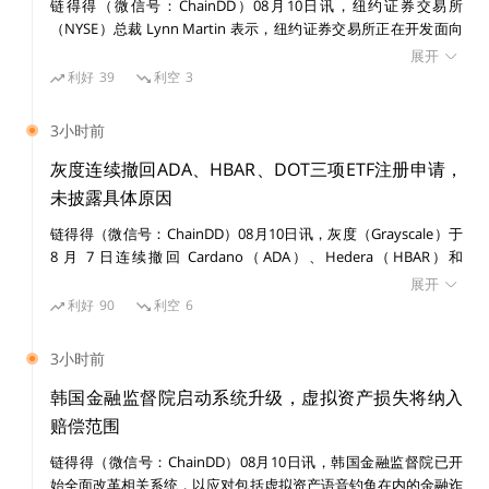
链得得（微信号：ChainDD）08月10日讯，纽约证券交易所
（NYSE）总裁 Lynn Martin 表示，纽约证券交易所正在开发面向
代币化证券的链上支付平台，并已于 7 月参与美国存托信托与清算
展开
公司（DTC）的代币化试点项目。
利好
39
利空
3
3小时前
灰度连续撤回ADA、HBAR、DOT三项ETF注册申请，
未披露具体原因
比特币
以太坊
投资
香港
链得得（微信号：ChainDD）08月10日讯，灰度（Grayscale）于
8 月 7 日连续撤回 Cardano（ADA）、Hedera（HBAR）和
Polkadot（DOT）三项 ETF 注册申请，三份撤回文件提交时间间
展开
隔约 190 秒。 三份撤回文件均表示，灰度不再计划推进相关 ETF
利好
90
利空
6
份额发行，文件同时说明相关注册声明尚未生效，未发行或出售任
何证券，未发布初步招股说明书。此次撤回并非 SEC 拒绝相关 ETF
3小时前
申请，文件未披露背后原因。 截至 8 月 8 日，灰度提交的
Bittensor、Aave、BNB、NEAR 和 Zcash 等山寨币 ETF 申请仍处
韩国金融监督院启动系统升级，虚拟资产损失将纳入
于初步阶段。此前，灰度 Avalanche Staking ETF 和 Hyperliquid
赔偿范围
Staking ETF 注册声明已分别于今年 3 月和 6 月生效。但注册声明
链得得（微信号：ChainDD）08月10日讯，韩国金融监督院已开
生效本身并不代表产品已经开始交易。
始全面改革相关系统，以应对包括虚拟资产语音钓鱼在内的金融诈