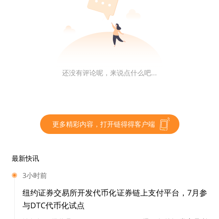
融资之一，将由 21 家银行提供资金，其中瑞穗银行提供
13.5 亿美元，SMBC 提供 12.5 亿美元，摩根大通提供 10
亿美元。
此外，汇丰银行和巴克莱银行合计出资 9.5 亿美元，高盛
还没有评论呢，来说点什么吧...
集团、三菱日联等七家银行共同出资 8.5 亿美元。这笔资
金将助力软银试图影响人工智能发展进程的多年计划。首
席财务官后藤芳光在上周财报会上透露，首项议程包括以
65 亿美元收购芯片设计公司 Ampere Computing，以及
更多精彩内容，打开链得得客户端
对 OpenAI 投资至多 300 亿美元。
链得得仅提供相关信息展示，不构成任何投资建议
最新快讯
3小时前
更多精彩内容，关注链得得微信号（ID：
ChainDD），或者下载链得得App
纽约证券交易所开发代币化证券链上支付平台，7月参
与DTC代币化试点