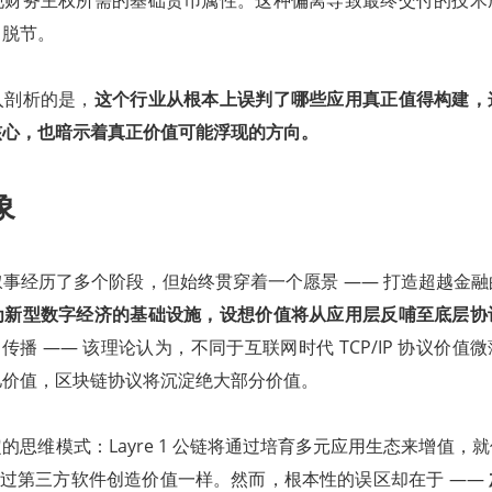
现财务主权所需的基础货币属性。这种偏离导致最终交付的技术
了脱节。
入剖析的是，
这个行业从根本上误判了哪些应用真正值得构建，
核心，也暗示着真正价值可能浮现的方向。
象
事经历了多个阶段，但始终贯穿着一个愿景 —— 打造超越金
为新型数字经济的基础设施，设想价值将从应用层反哺至底层协
传播 —— 该理论认为，不同于互联网时代 TCP/IP 协议价值微薄而 
亿价值，区块链协议将沉淀绝大部分价值。
的思维模式：Layre 1 公链将通过培育多元应用生态来增值，
ws 通过第三方软件创造价值一样。然而，根本性的误区却在于 ——