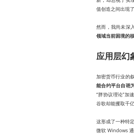
新，却忽视了实
值创造之间出现
然而，我尚未深
领域当前困境的
应用层幻
加密货币行业的叙
能合约平台自诩
“胖协议理论”加速
谷歌却能攫取千
这形成了一种特定
微软 Windo