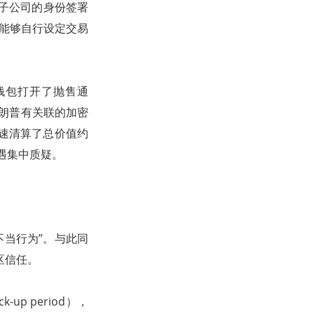
rt 子公司的身份签署
使其能够自行设定交易
联的钱包打开了抛售通
德·特朗普有关联的加密
日即迅速清算了总价值约
遇集中质疑。
不当行为”。与此同
区信任。
 period），