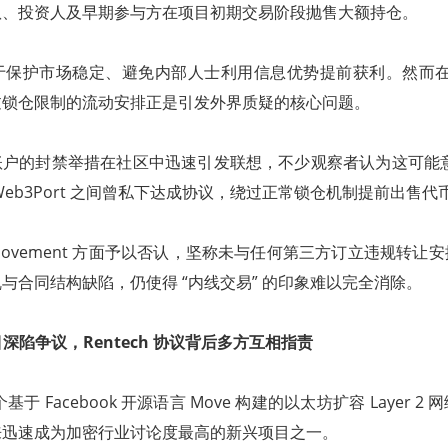
队、投资人及早期参与方在项目初期交易阶段抛售大额持仓。
保护市场稳定、避免内部人士利用信息优势提前获利。然而在 Mo
过锁仓限制的流动安排正是引发外界质疑的核心问题。
涉事账户的封禁举措在社区中迅速引发联想，不少观察者认为这可能意味
Web3Port 之间曾私下达成协议，绕过正常锁仓机制提前出售代
ovement 方面予以否认，坚称未与任何第三方订立违规转让
与合同结构缺陷，仍使得 “内线交易” 的印象难以完全消除。
 项目深陷争议，Rentech 协议背后多方互相指责
一个基于 Facebook 开源语言 Move 构建的以太坊扩容 Layer 
来迅速成为加密行业讨论度最高的新兴项目之一。