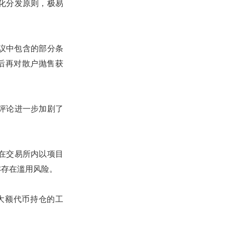
化分发原则，极易
，协议中包含的部分条
元后再对散户抛售获
该评论进一步加剧了
在交易所内以项目
亦存在滥用风险。
大额代币持仓的工