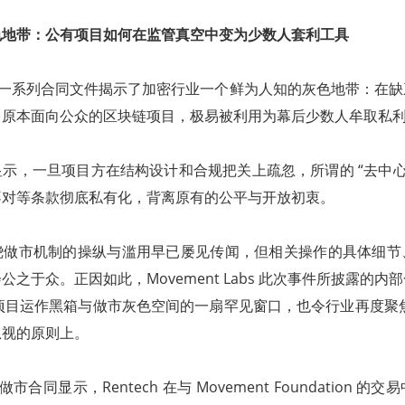
色地带：公有项目如何在监管真空中变为少数人套利工具
 获取的一系列合同文件揭示了加密行业一个鲜为人知的灰色地带：在
，原本面向公众的区块链项目，极易被利用为幕后少数人牟取私
示，一旦项目方在结构设计和合规把关上疏忽，所谓的 “去中心
不对等条款彻底私有化，背离原有的公平与开放初衷。
绕做市机制的操纵与滥用早已屡见传闻，但相关操作的具体细节
之于众。正因如此，Movement Labs 此次事件所披露的内
3 项目运作黑箱与做市灰色空间的一扇罕见窗口，也令行业再度聚焦在
忽视的原则上。
阅的做市合同显示，Rentech 在与 Movement Foundation 