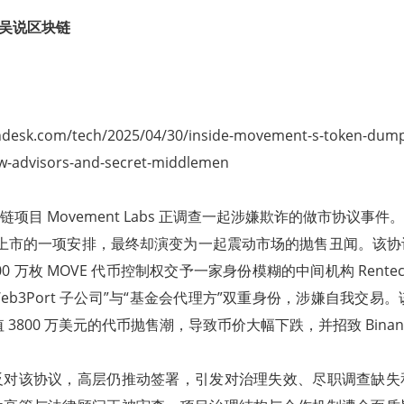
en 吴说区块链
ndesk.com/tech/2025/04/30/inside-movement-s-token-dump
w-advisors-and-secret-middlemen
 区块链项目 Movement Labs 正调查一起涉嫌欺诈的做市协议事
利上市的一项安排，最终却演变为一起震动市场的抛售丑闻。该
0 万枚 MOVE 代币控制权交予一家身份模糊的中间机构 Rentech
Web3Port 子公司”与“基金会代理方”双重身份，涉嫌自我交易
值 3800 万美元的代币抛售潮，导致币价大幅下跌，并招致 Binan
反对该协议，高层仍推动签署，引发对治理失效、尽职调查缺失