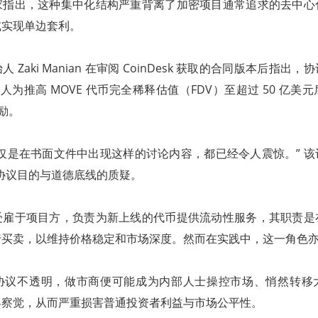
家指出，这种集中化结构严重背离了加密项目通常追求的去中心
或实现单边套利。
 Zaki Manian 在审阅 CoinDesk 获取的合同版本后指出
人为推高 MOVE 代币完全稀释估值（FDV）至超过 50 亿美
励。
仅是在书面文件中出现这样的讨论内容，都已经令人震惊。” 
ch 协议目的与道德底线的质疑。
受雇于项目方，负责为新上线的代币提供流动性服务，其职责是
行买卖，以维持价格稳定和市场深度。然而在实践中，这一角色
协议不透明，做市商便可能成为内部人士操控市场、悄然转移
界察觉，从而严重损害普通投资者利益与市场公平性。