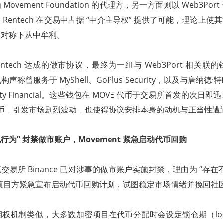
ovement Foundation 的代理方，另一方面则以 Web3Po
Rentech 在交易中占据 “中介主导权” 提供了可能，理论上
不对称下从中牟利。
与 Rentech 达成的做市协议，最终为一组与 Web3Port 相关
称曾服务于 MyShell、GoPlus Security，以及与唐纳
iberty Financial。这些钱包在 MOVE 代币于交易所首发的次
的代币，引发市场剧烈波动，也使得协议安排本身的动机与正当性遭
“违规行为” 封禁做市账户，Movement 紧急启动代币回购
易所 Binance 已对涉事的做市账户实施封禁，理由为 “存在
nt 项目方紧急宣布启动代币回购计划，试图稳定市场情绪并挽回社
机制类似，大多数加密项目在代币分配时会设定锁仓期（lock-up