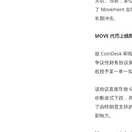
关切。当前，多
了 Moveme
长期冲击。
MOVE 代币上线
据 CoinDesk
争议性财务协议
权授予某一单一
该协议直接导致 66
价断崖式下跌，并
了由特朗普支持的加密
影响力。