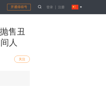
开通得得号
登录
注册
市商抛售丑
中间人
关注