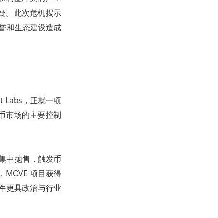
疑。此次危机揭示
声誉和生态建设造成
t Labs，正就一项
币市场的主要控制
日即遭集中抛售，触发币
MOVE 项目获得
这一事件更具政治与行业