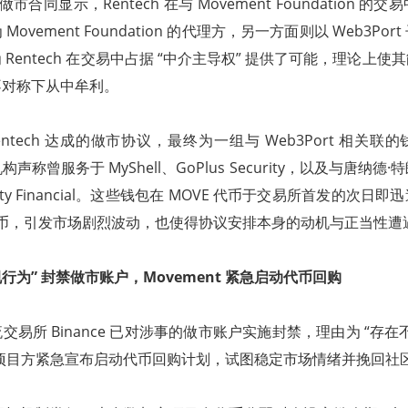
阅的做市合同显示，Rentech 在与 Movement Foundation 
ovement Foundation 的代理方，另一方面则以 Web3Po
Rentech 在交易中占据 “中介主导权” 提供了可能，理论上
不对称下从中牟利。
与 Rentech 达成的做市协议，最终为一组与 Web3Port 相关
称曾服务于 MyShell、GoPlus Security，以及与唐纳
iberty Financial。这些钱包在 MOVE 代币于交易所首发的次
的代币，引发市场剧烈波动，也使得协议安排本身的动机与正当性遭
“违规行为” 封禁做市账户，Movement 紧急启动代币回购
易所 Binance 已对涉事的做市账户实施封禁，理由为 “存在
nt 项目方紧急宣布启动代币回购计划，试图稳定市场情绪并挽回社