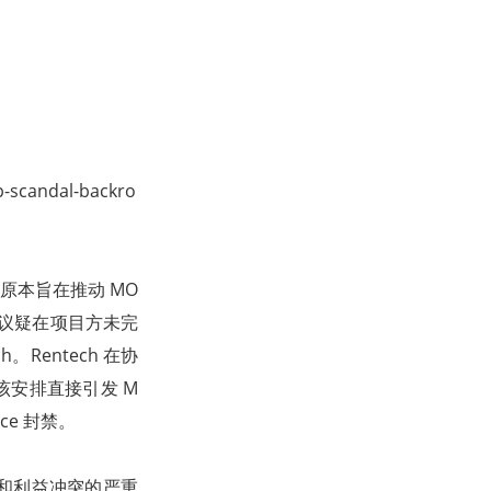
-scandal-backro
件。原本旨在推动 MO
协议疑在项目方未完
。Rentech 在协
。该安排直接引发 M
ce 封禁。
和利益冲突的严重