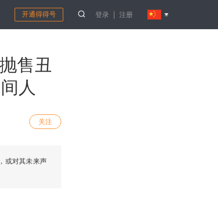
开通得得号
登录
注册
市商抛售丑
中间人
关注
洞，或对其未来声