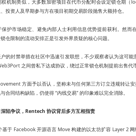
机制类似，大多数加密项目在代币分配时会设定锁仓期（lock-up
队、投资人及早期参与方在项目初期交易阶段抛售大额持仓。
保护市场稳定、避免内部人士利用信息优势提前获利。然而在 Mo
过锁仓限制的流动安排正是引发外界质疑的核心问题。
涉事账户的封禁举措在社区中迅速引发联想，不少观察者认为这可能意味
Web3Port 之间曾私下达成协议，绕过正常锁仓机制提前出售代
ovement 方面予以否认，坚称未与任何第三方订立违规转让
与合同结构缺陷，仍使得 “内线交易” 的印象难以完全消除。
 项目深陷争议，Rentech 协议背后多方互相指责
一个基于 Facebook 开源语言 Move 构建的以太坊扩容 Layer 