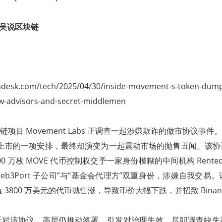
en 吴说区块链
ndesk.com/tech/2025/04/30/inside-movement-s-token-dump
w-advisors-and-secret-middlemen
 区块链项目 Movement Labs 正调查一起涉嫌欺诈的做市协议事
利上市的一项安排，最终却演变为一起震动市场的抛售丑闻。该
0 万枚 MOVE 代币控制权交予一家身份模糊的中间机构 Rentech
Web3Port 子公司”与“基金会代理方”双重身份，涉嫌自我交易
值 3800 万美元的代币抛售潮，导致币价大幅下跌，并招致 Binan
反对该协议，高层仍推动签署，引发对治理失效、尽职调查缺失