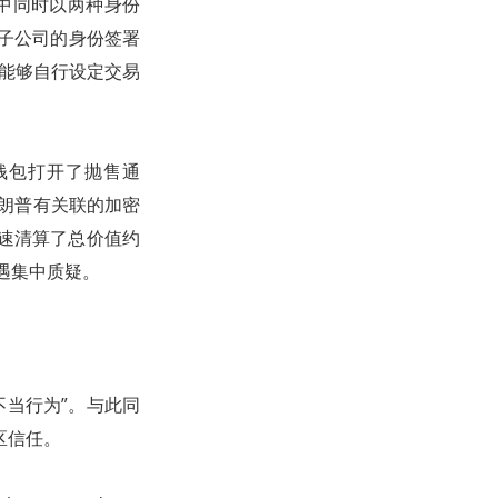
的交易中同时以两种身份
rt 子公司的身份签署
使其能够自行设定交易
联的钱包打开了抛售通
德·特朗普有关联的加密
日即迅速清算了总价值约
遇集中质疑。
不当行为”。与此同
区信任。