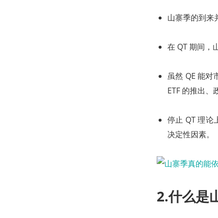
山寨季的到来并
在 QT 期间，
虽然 QE 
ETF 的推出
停止 QT 理
决定性因素。
2.什么是山