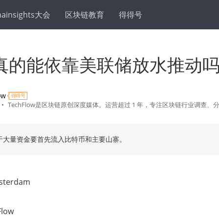
hainsights大会
区块链教育
得得号
真的能依靠美联储放水推动
ow
得得号
•
TechFlow是区块链原创深度媒体。运营超过 1 年，专注区块链行业调查、
于大量资金要首先流入比特币和主要山寨。
terdam
low