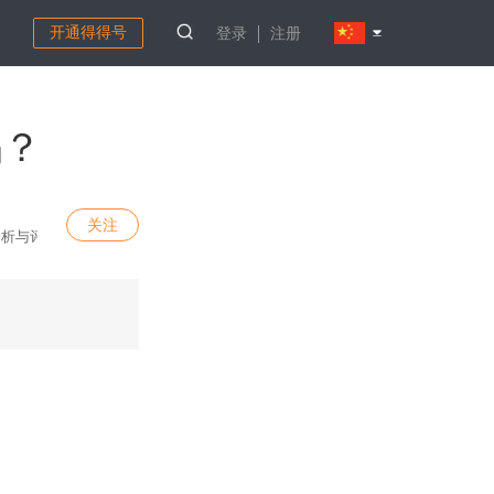
开通得得号
登录
注册
吗？
关注
分析与评论。