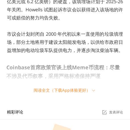
亿美元或 6.2 亿英镑）的硬盘，该填埋场计划于 2025-26
年关闭。Howells 试图起诉市议会以获得进入该场地的许
可或赔偿的努力均告失败。
市议会计划封闭自 2000 年代初以来一直使用的垃圾填埋
场，部分土地将用于建设太阳能发电场，以供给市政府日
益增加的电动垃圾车队提供电力，并逐步淘汰柴油车辆。
Coinbase首席政策官谈上线Meme币流程：尽量
不涉及代币叙事，采用严格标准保持严谨
阅读全文（下载App体验更好）
Coinbase 首席政策官 Faryar Shirzad 在接受采访时分享
了该交易所上线 Meme 币的方法，其表示：“我们尽量不
涉及任何代币的背景故事，但我们采用严格的标准，从而
精彩评论
发表评论
确保网络安全、评估潜在诈骗，并确定其是否符合证券标
准。我们的流程保持冷静和严谨。”