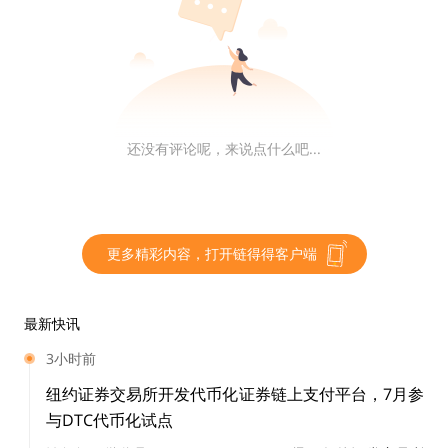
经济学家：预测今年会有更多企业采用BTC，将利
好数字资产生态
宏观经济学家 Lyn Alden 预测，到 2025 年，企业将越来
还没有评论呢，来说点什么吧...
越多地采用比特币将对其和更广泛的数字资产生态系统产
生利好信号。
链得得仅提供相关信息展示，不构成任何投资建议
更多精彩内容，打开链得得客户端
更多精彩内容，关注链得得微信号（ID：
ChainDD），或者下载链得得App
最新快讯
3小时前
纽约证券交易所开发代币化证券链上支付平台，7月参
与DTC代币化试点