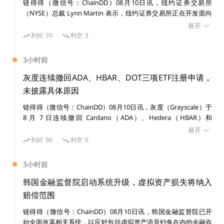
链得得（微信号：ChainDD）08月10日讯，纽约证券交易所
（NYSE）总裁 Lynn Martin 表示，纽约证券交易所正在开发面向
代币化证券的链上支付平台，并已于 7 月参与美国存托信托与清算
展开
公司（DTC）的代币化试点项目。
利好
39
利空
3
3小时前
投资
加密货币
比特币
meme
交易所
灰度连续撤回ADA、HBAR、DOT三项ETF注册申请，
未披露具体原因
链得得（微信号：ChainDD）08月10日讯，灰度（Grayscale）于
8 月 7 日连续撤回 Cardano（ADA）、Hedera（HBAR）和
Polkadot（DOT）三项 ETF 注册申请，三份撤回文件提交时间间
展开
隔约 190 秒。 三份撤回文件均表示，灰度不再计划推进相关 ETF
利好
90
利空
6
份额发行，文件同时说明相关注册声明尚未生效，未发行或出售任
何证券，未发布初步招股说明书。此次撤回并非 SEC 拒绝相关 ETF
3小时前
申请，文件未披露背后原因。 截至 8 月 8 日，灰度提交的
Bittensor、Aave、BNB、NEAR 和 Zcash 等山寨币 ETF 申请仍处
韩国金融监督院启动系统升级，虚拟资产损失将纳入
于初步阶段。此前，灰度 Avalanche Staking ETF 和 Hyperliquid
赔偿范围
Staking ETF 注册声明已分别于今年 3 月和 6 月生效。但注册声明
链得得（微信号：ChainDD）08月10日讯，韩国金融监督院已开
生效本身并不代表产品已经开始交易。
始全面改革相关系统，以应对包括虚拟资产语音钓鱼在内的金融诈