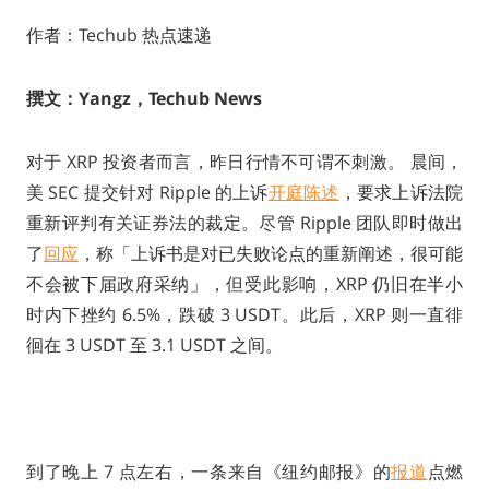
作者：Techub 热点速递
撰文：Yangz，Techub News
对于 XRP 投资者而言，昨日行情不可谓不刺激。 晨间，
美 SEC 提交针对 Ripple 的上诉
开庭陈述
，要求上诉法院
重新评判有关证券法的裁定。尽管 Ripple 团队即时做出
了
回应
，称「上诉书是对已失败论点的重新阐述，很可能
不会被下届政府采纳」，但受此影响，XRP 仍旧在半小
时内下挫约 6.5%，跌破 3 USDT。此后，XRP 则一直徘
徊在 3 USDT 至 3.1 USDT 之间。
到了晚上 7 点左右，一条来自《纽约邮报》的
报道
点燃