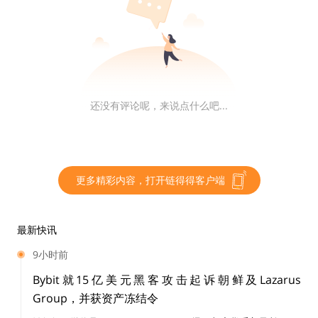
上台后立即推进加密货币政策改革。鉴于各种利好的监管
消息，投资者对 Ripple 结束与美 SEC 之间的斗争抱有很
高的期望。谷歌趋势也显示，XRP 近日的搜索热度在全
球范围内超越了比特币。
还没有评论呢，来说点什么吧...
从宏观角度看，目前离特朗普上台不过 3 天时间，正式
就职后，加密货币的整体市场走势已成行业焦点。对于这
更多精彩内容，打开链得得客户端
一话题，笔者想引用 Placeholder 合伙人 Chris Burnisk
e 昨日发表的观点作为结尾。Burniske
表示
，我们很有
最新快讯
可能打破简单的四年周期。在美国新一代政府的支持下，
9小时前
加密货币资产未来几年的回报率可能不会出现抛物线式的
增长，而是更趋于稳定增长。此外，主流资产不太可能再
Bybit就15亿美元黑客攻击起诉朝鲜及Lazarus
Group，并获资产冻结令
遭遇 85-95% 的极端回撤。 对于接下来的市场走势，各