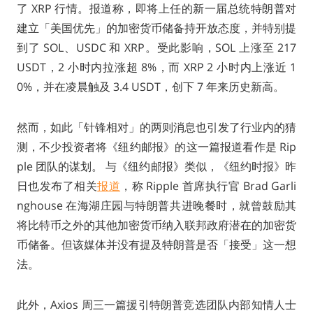
了 XRP 行情。报道称，即将上任的新一届总统特朗普对
建立「美国优先」的加密货币储备持开放态度，并特别提
到了 SOL、USDC 和 XRP。受此影响，SOL 上涨至 217
USDT，2 小时内拉涨超 8%，而 XRP 2 小时内上涨近 1
0%，并在凌晨触及 3.4 USDT，创下 7 年来历史新高。
然而，如此「针锋相对」的两则消息也引发了行业内的猜
测，不少投资者将《纽约邮报》的这一篇报道看作是 Rip
ple 团队的谋划。 与《纽约邮报》类似，《纽约时报》昨
日也发布了相关
报道
，称 Ripple 首席执行官 Brad Garli
nghouse 在海湖庄园与特朗普共进晚餐时，就曾鼓励其
将比特币之外的其他加密货币纳入联邦政府潜在的加密货
币储备。但该媒体并没有提及特朗普是否「接受」这一想
法。
此外，Axios 周三一篇援引特朗普竞选团队内部知情人士