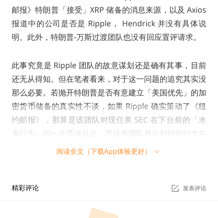
邮报》特朗普「接受」XRP 储备的消息来源，以及 Axios
报道中的公司是否是 Ripple， Hendrick 并没有具体说
明。此外，特朗普-万斯过渡团队也没有回应置评请求。
此事究竟是 Ripple 团队的故意谋划还是确有其事，目前
还无从得知。但在笔者看来，对于这一问题的追究其实没
那么必要。若抛开特朗普是否有意建立「美国优先」的加
密货币储备的真实性不谈，如果 Ripple 确实策动了《纽
约邮报》，那算是该团队对现任美 SEC 在下台前的「水
鬼行为」的一次坚决反击，而这类团队放出利好的行文在
行业中并不稀奇；而倘若 XRP 突破新高并非由 Ripple 团
阅读全文（下载App体验更好）
队自主策划驱动，这一涨势也可能在特朗普正式上台后实
现。
精彩评论
发表评论
其实，自特朗普宣布胜选以来，XRP 一直在稳步上涨。
而据路透社近日报道，新美 SEC 领导团队计划在特朗普