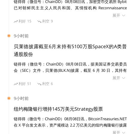
位如何看待？
链得得（微信号：ChainDD）08月08日讯，加密货币交易所 Bybit
已对朝鲜民主主义人民共和国、其情报机构 Reconnaissance
General Bureau（RGB）及受国家制裁的黑客组织 Lazarus Group
展开
提起民事诉讼，涉及一宗价值 15 亿美元的黑客攻击事件。 美国联
作者：TechubNews；来自链得得内容开放平台“得得号”，本文仅代表作者观点，不代
利好
15
利空
9
表链得得官方立场
邦法院发布初步禁令，禁止在诉讼期间转移或消散与该案有关的已
识别资产。
凡“得得号”文章，原创性和内容的真实性由投稿人保证，如果稿件因抄袭、作假等行为
9小时前
导致的法律后果，由投稿人本人负责
贝莱德披露截至6月末持有5100万股SpaceX的A类普
得得号平台发布文章，如有侵权、违规及其他不当言论内容，请广大读者监督，一经证
通股股份
实，平台会立即下线。如遇文章内容问题，请联系微信：chaindd123
链得得（微信号：ChainDD）08月08日讯，据美国证券交易委员
会（SEC）文件，贝莱德(BLK.N)披露，截至 6 月 30 日，其持有
链得得仅提供相关信息展示，不构成任何投资建议
SpaceX(SPCX.O)5100 万股 A 类普通股股份。
展开
利好
51
利空
6
更多精彩内容，关注链得得微信号（ID：
ChainDD），或者下载链得得App
9小时前
纽约梅隆银行增持145万美元Strategy股票
链得得（微信号：ChainDD）08月08日讯，BitcoinTreasuries.NET
在 X 平台发文表示，资产规模达 2.2 万亿美元的纽约梅隆银行披露
增持 14,630 股 Strategy 股票，价值 145 万美元。目前其持有
展开