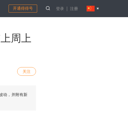
开通得得号
登录
注册
较上周上
关注
额波动，并附有新