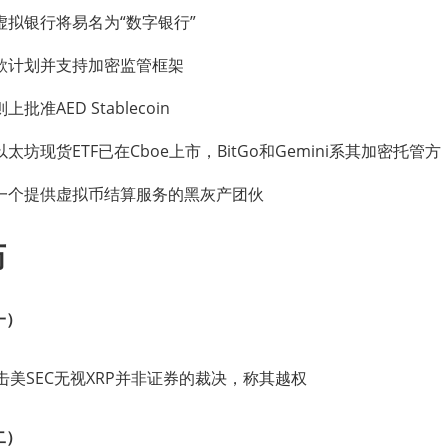
虚拟银行将易名为“数字银行”
款计划并支持加密监管框架
准AED Stablecoin
坊现货ETF已在Cboe上市，BitGo和Gemini系其加密托管方
一个提供虚拟币结算服务的黑灰产团伙
历
一）
EO抨击美SEC无视XRP并非证券的裁决，称其越权
二）