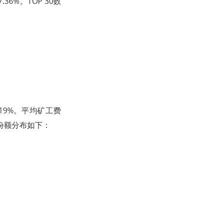
6%。TOP 30数
19%。平均矿工费
池份额分布如下：