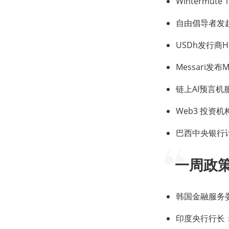
Wintermu
自由倡导者发起
USDh发行商He
Messari发
链上AI预言机服务
Web3 投资机构 
巴西中央银行
一周政
韩国金融服务
印度央行行长