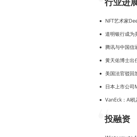
行业进
NFT艺术家D
道明银行成为
腾讯与中国信
黄天佑博士出
美国法官驳回加
日本上市公司Met
VanEck：
投融资