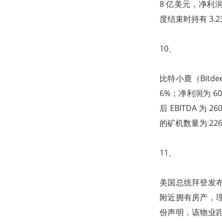
8 亿美元，净利润为
度结束时持有 3.2
10、
比特小鹿（Bitde
6%；净利润为 6
后 EBITDA 为
的矿机数量为 226,
11、
美国总统拜登发
附近拥有房产，
份声明，该物业距离弗