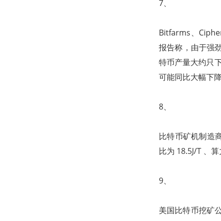
7、
Bitfarms、Cip
报告称，由于强劲
特币产量大约只下降
可能同比大幅下
8、
比特币矿机制造商嘉
比为 18.5J/T 、
9、
美国比特币挖矿公司 