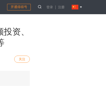
开通得得号
登录
注册
巨额投资、
等
关注