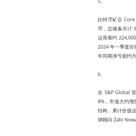
5、
比特币矿企 Core 
币，总储备共计 36
运营着约 224,00
2024 年一季度自
年同期净亏损约为 4
6、
在 S&P Glob
8%，市值大约增加
结构，累计价值达 3,
律顾问 Zabi No