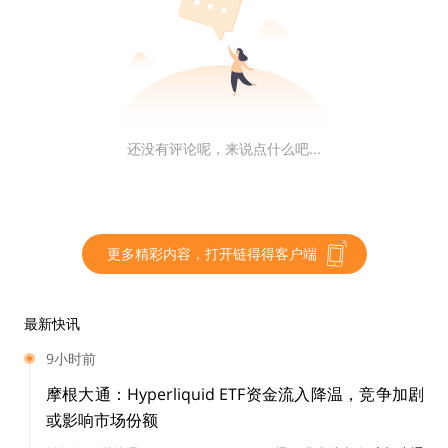
zkLink X 是一个支持定制化多链 dApp 开发的聚合 Rollu
p 基础设施，连接 L2 和 L1，让开发者感觉像是在单链上
构建应用，但实际上他们可以访问多链的流动性。
还没有评论呢，来说点什么吧...
回到区块链与小岛的类比中打个比方，zkLink Nova 就像
万能购物卡，允许你在各种不同小岛的商场之间自由购物
（交互），无需反复兑换货币。
更多精彩内容，打开链得得客户端
而 zkLink X 就像万能工具箱，无论想建造什么类型的商
场店铺（dapp），都可以根据自己的需求定制，如同搭
最新快讯
积木，并且这些店铺也支持来自不同小岛的货币。
9小时前
如此一来，zkLink不仅整合了分散在不同链上的流动性，
摩根大通：Hyperliquid ETF资金流入降温，竞争加剧
降低了交易成本和安全风险，还简化了dApp的多链部
或影响市场份额
署，改善用户体验并确保dApp开发的安全性。