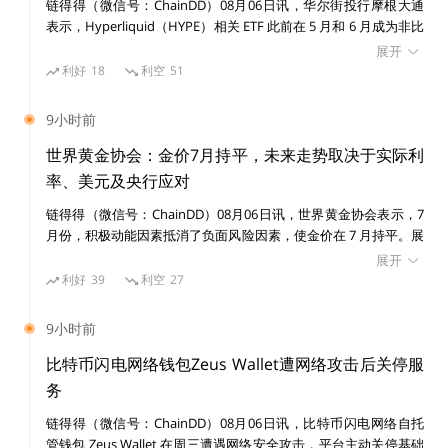
链得得（微信号：ChainDD）08月06日讯，华尔街投行摩根大通
表示，Hyperliquid（HYPE）相关 ETF 此前在 5 月和 6 月成为非比
特币加密基金中资金流入表现最强的产品之一，但随着市场竞争加
02
zkLink提供了什么解决方案，如何从「多链大
展开
剧，其资金流入在 7 月和 8 月初明显放缓，市场对该协议未来竞争
利好
18
利空
51
战」脱颖而出？
力的担忧正在升温。 摩根大通分析师 Nikolaos Panigirtzoglou 团
队在报告中指出，Hyperliquid ETF 相对于资产管理规模（AUM）
9小时前
的资金流入比例在 5 月和 6 月领先其他非 BTC 加密基金，但这一
多链、跨链已经是老生常谈的话题，但我们需要知道，zk
趋势在近期已经消退。 Hyperliquid 今年成为加密市场最受关注的
世界黄金协会：金价7月持平，未来走势取决于实际利
Link 不是跨链桥，是一条聚合多链流动性的链。
增长项目之一，其原生代币 HYPE 因交易者大量使用其去中心化永
率、美元及央行应对
续合约交易平台而大幅上涨。快速增长使 Hyperliquid 成为比特币
链得得（微信号：ChainDD）08月06日讯，世界黄金协会表示，7
和以太坊之外规模最大的加密生态之一，并吸引机构资金、企业财
那么，zkLink 是如何实现多链聚合的？
月份，积极动能因素抵消了负面风险因素，使金价在 7 月持平。展
库投资者以及 ETF 发行商关注。 不过，摩根大通认为，去中心化
望未来，不能排除出现类似于 20 世纪 70 年代末的第二波高通胀。
衍生品平台正面临来自受监管中心化交易所的竞争压力。随着美国
展开
但这本身并不意味着黄金会大幅上涨，这取决于实际利率、美元、
监管框架下的加密永续合约产品逐步推出，部分交易活动可能从
利好
39
利空
27
zkLink 协议是一个由四个层次组成的多链 ZK-Rollup 基
增长预期、亚洲投资者需求以及央行的应对方式。 全球黄金 ETF
Hyperliquid 等离岸去中心化平台转向合规交易场所。 此外，报告
础设施，包括结算层（Settlement Layer）、执行层（E
在 7 月吸引了 30 亿美元的资金流入，扭转了连续两个月的流出态
指出，Hyperliquid 正在拓展预测市场业务，以降低对永续合约交
9小时前
势，使总资产管理规模升至 5300 亿美元；持仓量增加 23 吨，至
xecution Layer）、排序层（Sequencer Layer）和数据
易手续费收入的依赖，但该领域同样面临日益激烈的竞争。 摩根
4068 吨。黄金市场流动性持续放松，日均交易量降至 3560 亿美
大通表示，尽管 Hyperliquid 是今年加密市场表现最亮眼的项目之
比特币闪电网络钱包Zeus Wallet遭网络攻击后关停服
可用性层（Data Availability Layer），这些层次相互独
元/日，环比下降 3.5%。欧洲引领了 7 月份黄金市场的复苏，吸引
一，并已成为企业加密资产储备中规模排名第四的资产（仅次于比
务
立，支持定制化的应用 Rollup 部署。其中，zkLink 协议
20 亿美元资金流入，而亚洲增加了 6.16 亿美元流入，仍是年初至
特币、以太坊和 Solana），但其能否继续从 Solana、XRP 等竞争
链得得（微信号：ChainDD）08月06日讯，比特币闪电网络自托
今全球 ETF 市场资金流入的最大贡献者
的核心价值主要在结算层和执行层。
者手中扩大市场份额仍存在不确定性。 数据显示，比特币和以太
管钱包 Zeus Wallet 在周三遭遇网络安全攻击，平台主动关停基础
坊 ETF 目前分别拥有约 770 亿美元和 100 亿美元资产管理规模，