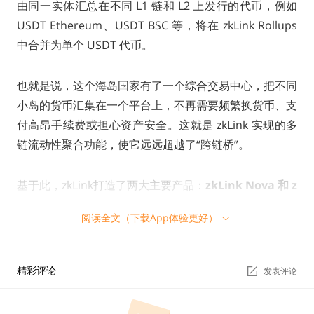
由同一实体汇总在不同 L1 链和 L2 上发行的代币，例如
USDT Ethereum、USDT BSC 等，将在 zkLink Rollups
中合并为单个 USDT 代币。
也就是说，这个海岛国家有了一个综合交易中心，把不同
小岛的货币汇集在一个平台上，不再需要频繁换货币、支
付高昂手续费或担心资产安全。这就是 zkLink 实现的多
链流动性聚合功能，使它远远超越了“跨链桥”。
基于此，zkLink打造了两大主要产品：
zkLink Nova 和 z
kLink X
阅读全文（下载App体验更好）
zkLink Nova 是第一个构建在以太坊和以太坊 L2 上的聚
合 L3 zkEVM Rollup网络，利用零知识以太坊虚拟机（zk
精彩评论
发表评论
EVM）汇聚以太坊多个 L2 网络上的资产，解决以太坊的
流动性和资产分散问题。