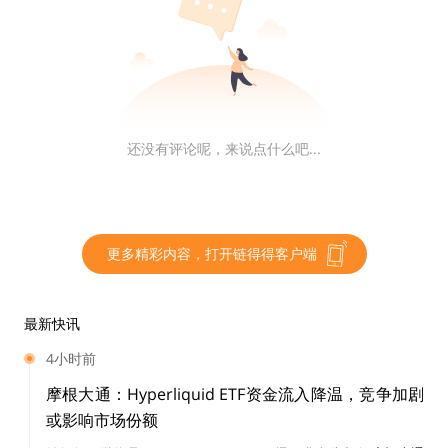
理人员的预期获得合理的利润预期。或他人的创业努力。
没有什么地方比初级交易（即代币发行人向投资者销售代
币）更容易应用 Howey 测试了。在许多 ICO 中，代币发
行人向投资者做出了明确的陈述和承诺，他们将利用代币
销售的收益为其运营提供资金，并为投资者提供未来的回
还没有评论呢，来说点什么吧...
报。这些案件都是证券交易，无论出售的工具是数字资产
还是股票。案件结案。
更多精彩内容，打开链得得客户端
该行业自 2017 年以来不断发展，摆脱了基于美国公开代
币销售的筹款方式。我们处于不同的时代。ICO 无处不
在。相反，代币允许持有者管理网络、加入游戏或建立社
最新快讯
区。
4小时前
摩根大通：Hyperliquid ETF资金流入降温，竞争加剧
Howey 测试在代币上的应用现在变得更加困难——空投
或影响市场份额
不涉及金钱投资，去中心化项目不依赖于管理努力，许多