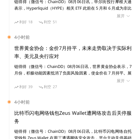
链得得（微信号：ChainDD）08月06日讯，华尔街投行摩根大通
二级代币交易显然不满足 Howey 的条件， 并且缺乏公众
表示，Hyperliquid（HYPE）相关 ETF 此前在 5 月和 6 月成为非比
营销方面，二次购买者不得依靠别人的努力来获取利润。
特币加密基金中资金流入表现最强的产品之一，但随着市场竞争加
展开
剧，其资金流入在 7 月和 8 月初明显放缓，市场对该协议未来竞争
利好
18
利空
51
力的担忧正在升温。 摩根大通分析师 Nikolaos Panigirtzoglou 团
尽管在过去七年中取得了进展，但 ICO 在每个新周期中
队在报告中指出，Hyperliquid ETF 相对于资产管理规模（AUM）
4小时前
都会以新的形式重新出现，并且似乎违背了美国证券法。
的资金流入比例在 5 月和 6 月领先其他非 BTC 加密基金，但这一
发生这种情况有多种原因：
趋势在近期已经消退。 Hyperliquid 今年成为加密市场最受关注的
世界黄金协会：金价7月持平，未来走势取决于实际利
增长项目之一，其原生代币 HYPE 因交易者大量使用其去中心化永
率、美元及央行应对
续合约交易平台而大幅上涨。快速增长使 Hyperliquid 成为比特币
· 一些行业参与者认为，美国证券法无效或不公平，因此
链得得（微信号：ChainDD）08月06日讯，世界黄金协会表示，7
和以太坊之外规模最大的加密生态之一，并吸引机构资金、企业财
月份，积极动能因素抵消了负面风险因素，使金价在 7 月持平。展
库投资者以及 ETF 发行商关注。 不过，摩根大通认为，去中心化
违反证券法是合理的——对于任何想从中获利的人来说，
望未来，不能排除出现类似于 20 世纪 70 年代末的第二波高通胀。
衍生品平台正面临来自受监管中心化交易所的竞争压力。随着美国
展开
这是一种方便的意识形态立场。
但这本身并不意味着黄金会大幅上涨，这取决于实际利率、美元、
监管框架下的加密永续合约产品逐步推出，部分交易活动可能从
利好
39
利空
27
增长预期、亚洲投资者需求以及央行的应对方式。 全球黄金 ETF
Hyperliquid 等离岸去中心化平台转向合规交易场所。 此外，报告
在 7 月吸引了 30 亿美元的资金流入，扭转了连续两个月的流出态
指出，Hyperliquid 正在拓展预测市场业务，以降低对永续合约交
· 有些人发明了新的计划，希望事实的微小变化就能带来
4小时前
势，使总资产管理规模升至 5300 亿美元；持仓量增加 23 吨，至
易手续费收入的依赖，但该领域同样面临日益激烈的竞争。 摩根
不同的结果。我想到的是「协议拥有的流动性」（由去中
4068 吨。黄金市场流动性持续放松，日均交易量降至 3560 亿美
大通表示，尽管 Hyperliquid 是今年加密市场表现最亮眼的项目之
比特币闪电网络钱包Zeus Wallet遭网络攻击后关停服
心化自治组织或 DAO 进行间接代币销售，然后通过去中
元/日，环比下降 3.5%。欧洲引领了 7 月份黄金市场的复苏，吸引
一，并已成为企业加密资产储备中规模排名第四的资产（仅次于比
务
20 亿美元资金流入，而亚洲增加了 6.16 亿美元流入，仍是年初至
特币、以太坊和 Solana），但其能否继续从 Solana、XRP 等竞争
心化治理控制由此产生的收益）和「流动性引导池」（通
链得得（微信号：ChainDD）08月06日讯，比特币闪电网络自托
今全球 ETF 市场资金流入的最大贡献者
者手中扩大市场份额仍存在不确定性。 数据显示，比特币和以太
过去中心化交易所的流动性池进行间接代币销售）。
管钱包 Zeus Wallet 在周三遭遇网络安全攻击，平台主动关停基础
坊 ETF 目前分别拥有约 770 亿美元和 100 亿美元资产管理规模，