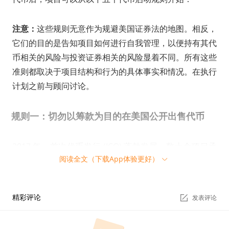
注意：
这些规则无意作为规避美国证券法的地图。相反，
它们的目的是告知项目如何进行自我管理，以便持有其代
币相关的风险与投资证券相关的风险显着不同。所有这些
准则都取决于项目结构和行为的具体事实和情况。在执行
计划之前与顾问讨论。
规则一：切勿以筹款为目的在美国公开出售代币
2017 年，首次代币发行 (ICO) 蓬勃发展，数十个项目承
阅读全文（下载App体验更好）
诺将实现重要的技术突破，寻求筹集资金。虽然许多人这
样做了（包括以太坊），但更多人没有这么做。当时，S
EC 的回应既有力又合理。该委员会试图将证券法适用于 I
精彩评论
发表评论
CO，因为 ICO 通常满足豪伊测试的所有条件——一种合
同、计划或交易，其中将资金投资于普通企业，并根据管