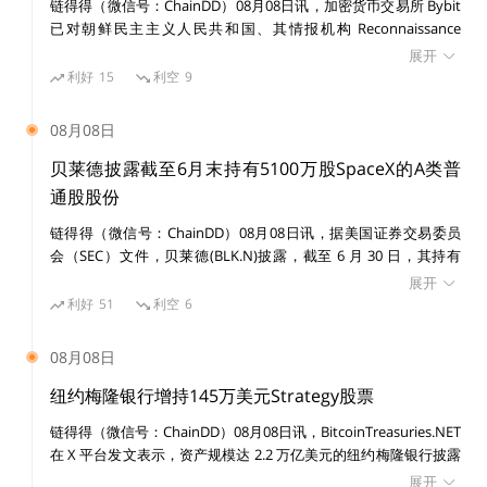
以太坊扩容方案，但其面临的诸多技术难题限制了现阶段
链得得（微信号：ChainDD）08月08日讯，加密货币交易所 Bybit
已对朝鲜民主主义人民共和国、其情报机构 Reconnaissance
的大规模采用。
General Bureau（RGB）及受国家制裁的黑客组织 Lazarus Group
展开
提起民事诉讼，涉及一宗价值 15 亿美元的黑客攻击事件。 美国联
利好
15
利空
9
如计算 ZKP 的成本过于高昂、zkEVM 过于复杂、ZKP 计
邦法院发布初步禁令，禁止在诉讼期间转移或消散与该案有关的已
识别资产。
算对硬件要求高可能导致中心化，等等。
08月08日
贝莱德披露截至6月末持有5100万股SpaceX的A类普
计算 ZKP 的成本高昂
通股股份
链得得（微信号：ChainDD）08月08日讯，据美国证券交易委员
ZKP 计算密集。以最流行的 ZK 算法 zk-SNARKs 为例，Z
会（SEC）文件，贝莱德(BLK.N)披露，截至 6 月 30 日，其持有
SpaceX(SPCX.O)5100 万股 A 类普通股股份。
KP 的生产实际上是把程序的执行过程转换成一个可以验
展开
利好
51
利空
6
证的命题。
08月08日
这个命题会被抽象为一个多项式方程组，为了证明程序执
纽约梅隆银行增持145万美元Strategy股票
行的正确性（多项式的解存在），需要在椭圆曲线上进行
链得得（微信号：ChainDD）08月08日讯，BitcoinTreasuries.NET
配对操作（pairing operations）。
在 X 平台发文表示，资产规模达 2.2 万亿美元的纽约梅隆银行披露
增持 14,630 股 Strategy 股票，价值 145 万美元。目前其持有
展开