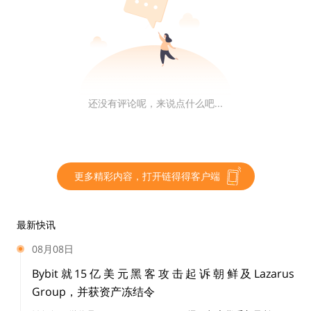
共识层在绝大部分情况中是 Layer1 承担，被共识层验证
过的状态哈希被记录在链上，对应的 Rollup 上的交易区
块获得了 Layer1 保护的安全性。
还没有评论呢，来说点什么吧...
数据可用性层 DA
保存 Rollup 区块内的交易数据，并提供给任何人，让其
随时能够重建 Rollup 的交易。DA 层可以是 Layer1，也
更多精彩内容，打开链得得客户端
可以是 Celestia、EigenDA 等的专用 DA 层，或者是较为
中心化的数据可用性委员会，等等。
最新快讯
08月08日
2.2 ZK-Rollup 普及面临的难题
Bybit就15亿美元黑客攻击起诉朝鲜及Lazarus
Group，并获资产冻结令
虽然 ZK-Rollup 具有诸多优点，并被 Vitalik 看作长期的