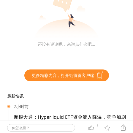
具。需要资金的银行和其他涵盖的金融机构可以向美联储
质押符合条件的证券以换取现金。总的来说，贴现窗口目
前仅接受美国国债（UST）和抵押贷款支持证券（MB
S）。
假设一家银行因为一群皮尔斯和皮尔斯婴儿潮一代的傀儡
还没有评论呢，来说点什么吧...
经营它而被搞砸了。该银行持有的 UST 购买时价值 10
0 美元，但目前价值 80 美元。银行需要现金来满足存款
外流。无力偿债的狗屎银行可以利用贴现窗口，而不是宣
更多精彩内容，打开链得得客户端
布破产。银行将 80 美元的 UST 兑换成 80 美元的美元钞
票，因为根据现行规则，银行收到质押证券的市场价值。
最新快讯
为了废除 BTFP 并消除相关的负面污名而不增加银行倒闭
2小时前
的风险，美联储和美国财政部现在鼓励陷入困境的银行利
摩根大通：Hyperliquid ETF资金流入降温，竞争加剧
用贴现窗口。然而，在目前的抵押品条款下，贴现窗口并
或影响市场份额
3
不像最近到期的 BTFP 那样有吸引力。让我们回到上面的
你怎么看？