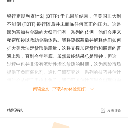
银行定期融资计划 (BTFP) 于几周前结束，但美国非大到
不能倒 (TBTF) 银行随后并未面临任何真正的压力。这是
因为富加兹金融的大祭司们有一系列的伎俩，他们会用来
秘密印钞以救助金融体系。我将窥探幕后并解释他们如何
扩大美元法定货币供应量，这将支撑加密货币和股票的普
遍上涨，直到今年年底。虽然最终结果总是印钞，但这一
过程中也并非没有流动性增长放缓的时期，这为风险市场
提供了负面催化剂。通过仔细研究这一系列的技巧并估计
何时会从帽子里拉出兔子，我们可以估计何时会出现自由
市场被允许运作的时期。
阅读全文（下载App体验更好）
折扣窗口
精彩评论
发表评论
美联储和大多数其他央行都运营着一种称为贴现窗口的工