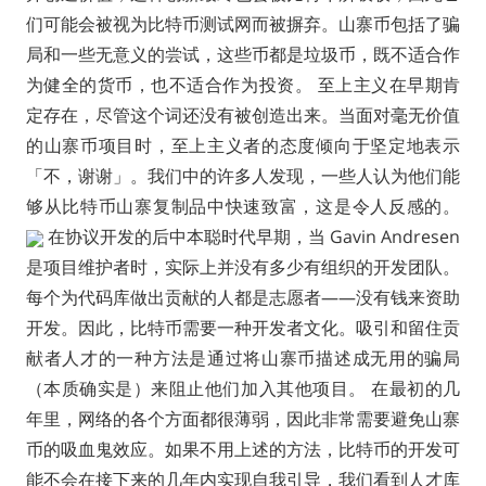
们可能会被视为比特币测试网而被摒弃。山寨币包括了骗
局和一些无意义的尝试，这些币都是垃圾币，既不适合作
为健全的货币，也不适合作为投资。 至上主义在早期肯
定存在，尽管这个词还没有被创造出来。当面对毫无价值
的山寨币项目时，至上主义者的态度倾向于坚定地表示
「不，谢谢」。我们中的许多人发现，一些人认为他们能
够从比特币山寨复制品中快速致富，这是令人反感的。
在协议开发的后中本聪时代早期，当 Gavin Andresen
是项目维护者时，实际上并没有多少有组织的开发团队。
每个为代码库做出贡献的人都是志愿者——没有钱来资助
开发。因此，比特币需要一种开发者文化。吸引和留住贡
献者人才的一种方法是通过将山寨币描述成无用的骗局
（本质确实是）来阻止他们加入其他项目。 在最初的几
年里，网络的各个方面都很薄弱，因此非常需要避免山寨
币的吸血鬼效应。如果不用上述的方法，比特币的开发可
能不会在接下来的几年内实现自我引导，我们看到人才库