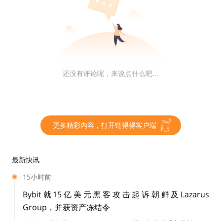
一些具有持久影响的思想。至少他的一些来自
La Sereni
ssima
的追随者今天仍然活跃，在社交网络上获得了有影
响力的地位…… Mircea 的追随者，有时被称为#bitcoin-
assets 居民（他们在 IRC 上的空间），形成了一种独特
的文化。在他们眼中，如果你在 WoT（
比特币 -OTC 信
任网络
）上没有 GPG 密钥，那么你就不是「自己人」。
还没有评论呢，来说点什么吧...
如果你确实成功加入了 WoT，你还需要进行有意义的互
动和交易，并通过其他 WoT 用户的正面评价以得到推
荐。 Popescu 是该 IRC 房间的管理员，如果你不适应他
们的文化，不了解他们的行话，并且对偏见、厌女和种族
更多精彩内容，打开链得得客户端
主义没有很高的容忍度，那你可能会觉得很难受。Mirce
a 不太重视他的沟通效果，他会以夸大其词、难以理解的
最新快讯
方式发表言论，并不关心别人如何解读。以其
反对隔离见
15小时前
证的文章
为例，在这篇文章中，他决定通过悬赏暗杀一名
协议开发者来「解释」他的观点。虽然他这样做是为了提
Bybit就15亿美元黑客攻击起诉朝鲜及Lazarus
Group，并获资产冻结令
出一个关于可验证性的有趣观点，但由于其令人震惊的价