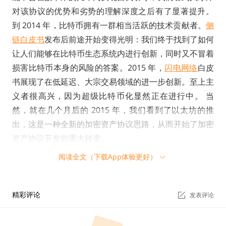
对该协议的优势和劣势的理解深度之后有了显著提升。
到 2014 年，比特币拥有一群相当活跃的技术贡献者。
侧
链白皮书
发布后前途开始变得光明：我们终于找到了如何
让人们能够在比特币生态系统内进行创新，同时又不冒着
损害比特币本身的风险的答案。2015 年，
闪电网络
白皮
书展现了在低延迟、大宗交易领域的进一步创新。至上主
义者很高兴，因为超级比特币化显然正在进行中。 当
然，就在几个月后的 2015 年，我们看到了以太坊的推
出，这是一种全新的加密资产协议思路，从而开始了加密
资产协议开发的重大转变。
阅读全文（下载App体验更好）
有毒的比特币至上主义
精彩评论
发表评论
Mircea Popescu
是早期比特币至上主义甚至还没成为一
种术语时出现的领军人物，他是一位高产的作家，传播了