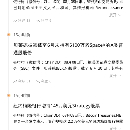
值观和缺乏详细的解释，绝大多数读者都没有注意这个观
链得得（微信号：ChainDD）08月08日讯，加密货币交易所 Bybit
已对朝鲜民主主义人民共和国、其情报机构 Reconnaissance
点。 #bitcoin-assets 团队非常坚决的反对对比特币进行
General Bureau（RGB）及受国家制裁的黑客组织 Lazarus Group
展开
更改，以至于他们分叉了 Bitcoin Core 0.5，创建了「真
提起民事诉讼，涉及一宗价值 15 亿美元的黑客攻击事件。 美国联
利好
15
利空
9
正的」
比特币基金会
，并维护他们自己的全节点实现。
邦法院发布初步禁令，禁止在诉讼期间转移或消散与该案有关的已
识别资产。
由于融入的摩擦很大，加之外联工作不力，该群体仍然相
15小时前
当小众。尽管 Mircea 本人未能将他的影响范围扩大到 IR
贝莱德披露截至6月末持有5100万股SpaceX的A类普
C 房间之外（他因对 Andreas Antonopoulos 进行死亡
通股股份
威胁而被禁止使用 Twitter），但他的一些行为被追随者
链得得（微信号：ChainDD）08月08日讯，据美国证券交易委员
在其他平台上模仿……
会（SEC）文件，贝莱德(BLK.N)披露，截至 6 月 30 日，其持有
SpaceX(SPCX.O)5100 万股 A 类普通股股份。
展开
利好
51
利空
6
「比特币至上主义」开始流行
15小时前
Vitalik Buterin 在 2014 年让「比特币至上主义」一词变
纽约梅隆银行增持145万美元Strategy股票
得流行起来：
链得得（微信号：ChainDD）08月08日讯，BitcoinTreasuries.NET
在 X 平台发文表示，资产规模达 2.2 万亿美元的纽约梅隆银行披露
增持 14,630 股 Strategy 股票，价值 145 万美元。目前其持有
「最近有一个在部分比特币社区引起了一些关注的
展开