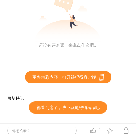
更多。根据调查结果，尽管对采用加密相关技术有着极大
的兴趣，但这些公司仍面临着各种障碍和挑战。56%的受
访者表示，部署复杂性是推出加密解决方案的最大障碍。
还没有评论呢，来说点什么吧...
币圈动态
Amber Group过去24小时提取价值近1000万美元
更多精彩内容，打开链得得客户端
ARB与WLD
据The Data Nerd监测，过去24小时，Amber Group提
最新快讯
取300万枚ARB（约352万美元）与244万枚WLD（约630
都看到这了，快下载链得得app吧
万美元），目前仍持有1486.4万枚ARB（约1709万美
元）与669万枚WLD（约1760万美元）。
4
你怎么看？