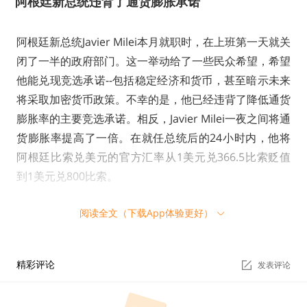
阿根廷新总统违背了通货膨胀承诺
阿根廷新总统Javier Milei本月就职时，在上班第一天就关
闭了一半的政府部门。这一举动给了一些民众希望，希望
他能兑现竞选承诺--包括稳定经济和货币，甚至暗示未来
将采取加密货币政策。不幸的是，他已经违背了降低通货
膨胀率的主要竞选承诺。相反，Javier Milei一夜之间将通
货膨胀率提高了一倍。在就任总统后的24小时内，他将
阿根廷比索兑美元的官方汇率从1美元兑366.5比索贬值
到1美元兑800比索。
阅读全文（下载App体验更好）
报告：美国99%金融企业今年对加密项目的关注程
度与往年一样或更多
精彩评论
发表评论
据加密公司Paxos的一份报告，显在受访美国金融服务公
司中，其中99%今年对加密项目的关注程度与往年一样或