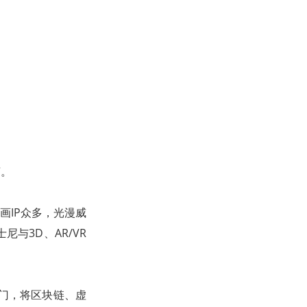
言。
画IP众多，光漫威
与3D、AR/VR
部门，将区块链、虚