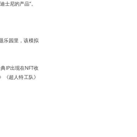
验迪士尼的产品”。
主题乐园里，该模拟
IP出现在NFT收
员》《超人特工队》