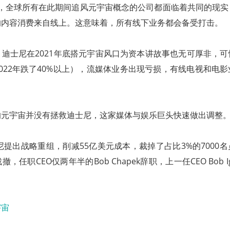
22年，全球所有在此期间追风元宇宙概念的公司都面临着共同的现
的内容消费来自线上。这意味着，所有线下业务都会备受打击。
迪士尼在2021年底搭元宇宙风口为资本讲故事也无可厚非，
022年跌了40%以上），流媒体业务出现亏损，有线电视和电
的元宇宙并没有拯救迪士尼，这家媒体与娱乐巨头快速做出调整
士尼提出战略重组，削减55亿美元成本，裁掉了占比3%的7000
，任职CEO仅两年半的Bob Chapek辞职，上一任CEO Bob I