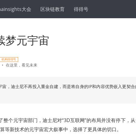
hainsights大会
区块链教育
得得号
续梦元宇宙
机构得得号
•
在这里，看见未来
宇宙，迪士尼不再投入重金自建，而是将自身的IP和内容优势嵌入更契合
。
了整个元宇宙部门，迪士尼对“3D互联网”的布局并没有停下，
计算等新技术的元宇宙宏大叙事中，选择了更具体的切口。