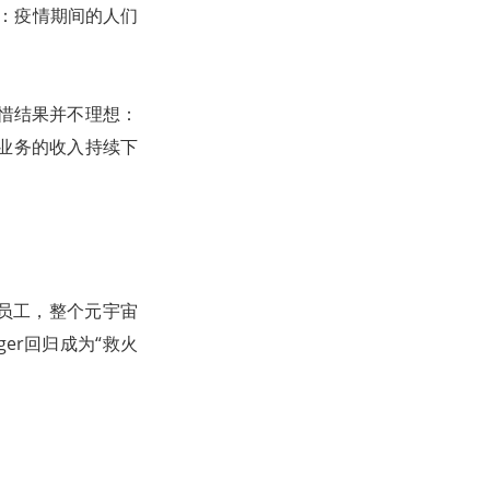
实：疫情期间的人们
可惜结果并不理想：
影业务的收入持续下
。
名员工，整个元宇宙
ger回归成为“救火