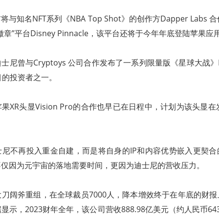
知名NFT系列《NBA Top Shot》的创作方Dapper Labs 
章”平台Disney Pinnacle，该平台还将于今年年底登陆苹果
尼曾与Cryptoys 公司合作发布了一系列限量版《星球大战》N
该项目的投资者之一。
XR头显Vision Pro的合作也早已在日程中，计划为该头显在发
士尼不再投入重金自建，而是将自身的IP和内容优势嵌入更契合
不仅因为元宇宙的落地需要时间，更因为迪士尼的营收压力。
刀阔斧重组，在全球裁员7000人，降本增效终于在年底的财
示，2023财年全年，该公司营收888.98亿美元（约人民币64